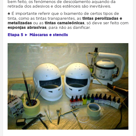
bem feito, os fenómenos de descolamento aquando da
retirada dos adesivos e dos estênceis são inevitáveis.
♣ É importante referir que o lixamento de certos tipos de
tinta, como as tintas transparentes, as
tintas perolizadas e
metalizadas
ou as
tintas camaleónicas
, só deve ser feito com
esponjas abrasivas
, para não as danificar.
Etapa 5 ► Máscaras e stencils