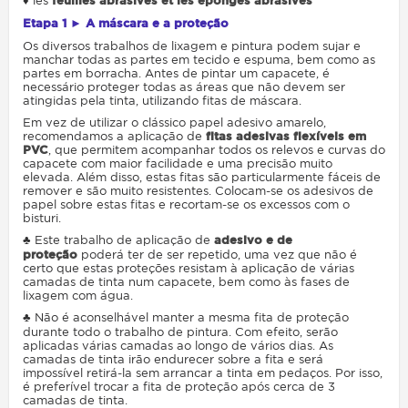
♦ les
feuilles abrasives et les éponges abrasives
Etapa 1 ► A máscara e a proteção
Os diversos trabalhos de lixagem e pintura podem sujar e
manchar todas as partes em tecido e espuma, bem como as
partes em borracha. Antes de pintar um capacete, é
necessário proteger todas as áreas que não devem ser
atingidas pela tinta, utilizando fitas de máscara.
Em vez de utilizar o clássico papel adesivo amarelo,
recomendamos a aplicação de
fitas adesivas flexíveis em
PVC
, que permitem acompanhar todos os relevos e curvas do
capacete com maior facilidade e uma precisão muito
elevada. Além disso, estas fitas são particularmente fáceis de
remover e são muito resistentes. Colocam-se os adesivos de
papel sobre estas fitas e recortam-se os excessos com o
bisturi.
♣ Este trabalho de aplicação de
adesivo e de
proteção
poderá ter de ser repetido, uma vez que não é
certo que estas proteções resistam à aplicação de várias
camadas de tinta num capacete, bem como às fases de
lixagem com água.
♣ Não é aconselhável manter a mesma fita de proteção
durante todo o trabalho de pintura. Com efeito, serão
aplicadas várias camadas ao longo de vários dias. As
camadas de tinta irão endurecer sobre a fita e será
impossível retirá-la sem arrancar a tinta em pedaços. Por isso,
é preferível trocar a fita de proteção após cerca de 3
camadas de tinta.