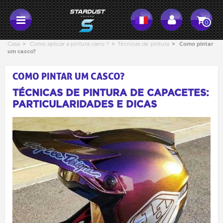
0
Casa
>
Como aplicar a pintura carro ?
>
Técnicas de pintura
>
Como pintar
um casco?
COMO PINTAR UM CASCO?
TÉCNICAS DE PINTURA DE CAPACETES:
PARTICULARIDADES E DICAS