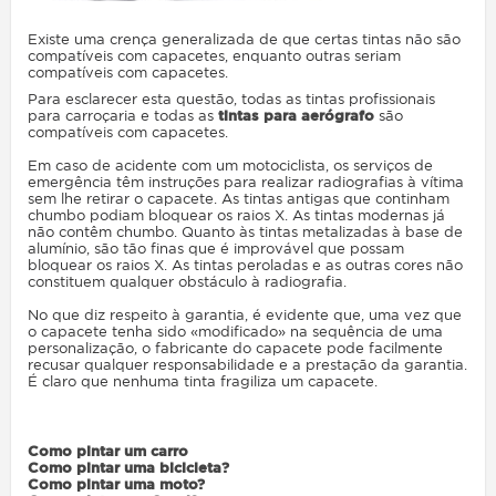
Existe uma crença generalizada de que certas tintas não são
compatíveis com capacetes, enquanto outras seriam
compatíveis com capacetes.
Para esclarecer esta questão, todas as tintas profissionais
para carroçaria e todas as
tintas para aerógrafo
são
compatíveis com capacetes.
Em caso de acidente com um motociclista, os serviços de
emergência têm instruções para realizar radiografias à vítima
sem lhe retirar o capacete. As tintas antigas que continham
chumbo podiam bloquear os raios X. As tintas modernas já
não contêm chumbo. Quanto às tintas metalizadas à base de
alumínio, são tão finas que é improvável que possam
bloquear os raios X. As tintas peroladas e as outras cores não
constituem qualquer obstáculo à radiografia.
No que diz respeito à garantia, é evidente que, uma vez que
o capacete tenha sido «modificado» na sequência de uma
personalização, o fabricante do capacete pode facilmente
recusar qualquer responsabilidade e a prestação da garantia.
É claro que nenhuma tinta fragiliza um capacete.
Como pintar um carro
Como pintar uma bicicleta?
Como pintar uma moto?