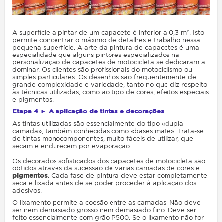
A superfície a pintar de um capacete é inferior a 0,3 m². Isto
permite concentrar o máximo de detalhes e trabalho nessa
pequena superfície. A arte da pintura de capacetes é uma
especialidade que alguns pintores especializados na
personalização de capacetes de motocicleta se dedicaram a
dominar. Os clientes são profissionais do motociclismo ou
simples particulares. Os desenhos são frequentemente de
grande complexidade e variedade, tanto no que diz respeito
às técnicas utilizadas, como ao tipo de cores, efeitos especiais
e pigmentos.
Etapa 4 ► A aplicação de tintas e decorações
As tintas utilizadas são essencialmente do tipo «dupla
camada», também conhecidas como «bases mate». Trata-se
de tintas monocomponentes, muito fáceis de utilizar, que
secam e endurecem por evaporação.
Os decorados sofisticados dos capacetes de motocicleta são
obtidos através da sucessão de várias camadas de cores e
pigmentos
. Cada fase de pintura deve estar completamente
seca e lixada antes de se poder proceder à aplicação dos
adesivos.
O lixamento permite a coesão entre as camadas. Não deve
ser nem demasiado grosso nem demasiado fino. Deve ser
feito essencialmente com grão P500. Se o lixamento não for