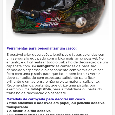
Ferramentas para personalizar um casco:
É possível criar decorações, logótipos e faixas coloridas com
um aerógrafo equipado com o bico mais largo possível. No
entanto, é difícil realizar todo o trabalho de decoração de um
capacete com um
aerógrafo
: as camadas de base são
demasiado espessas e o acabamento com verniz deve ser
feito com uma pistola para que fique bem feito. O verniz
deve ser aplicado com espessura suficiente para ficar
brilhante e um aerógrafo não projeta material suficiente.
Recomendamos, portanto, que utilize uma pistola, por
exemplo, uma
mini-pistola
, para a totalidade ou parte do
trabalho de decoração do capacete.
Materiais de carroçaria para decorar um casco
♦
fitas adesivas e adesivos em papel, ou película adesiva
transparente
♦
o bisturi e a fita adesiva