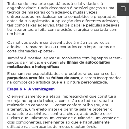
Trata-se de uma arte que dá asas à criatividade e à
engenhosidade. Cada decoração é possível graças a uma
técnica de máscaras com adesivos, muitas vezes
entrecruzados, meticulosamente concebidos e preparados
antes da sua aplicação. A aplicação dos diferentes adesivos,
tais como faixas adesivas, fitas de papel e películas adesivas
transparentes, é feita com precisão cirúrgica e cortada com
um bisturi.
Os motivos podem ser desenhados à mão nas películas
adesivas transparentes ou recortados com impressoras de
corte chamadas «plotter».
Também é possível aplicar autocolantes com logótipos recém-
saídos da gráfica, e existem até
linhas de autocolantes
metalizados e holográficos
.
É comum ver especialidades e produtos raros, como certas
purpurinas arco-íris
ou
folhas de ouro
, a serem incorporados
na composição artística que é a pintura personalizada.
Etapa 6 ► A vernizagem
O envernizamento é a etapa imprescindível que constitui a
«cereja no topo do bolo», a conclusão de todo o trabalho
realizado no capacete. O verniz confere brilho (ou, em
alternativa, um efeito mate) e permite selar e proteger o
capacete e as pinturas contra a chuva, a abrasão e o sol.
É claro que utilizamos um verniz de qualidade, um verniz de
dois componentes, semelhante ao que é habitualmente
utilizado nas carroçarias de motos e automóveis.