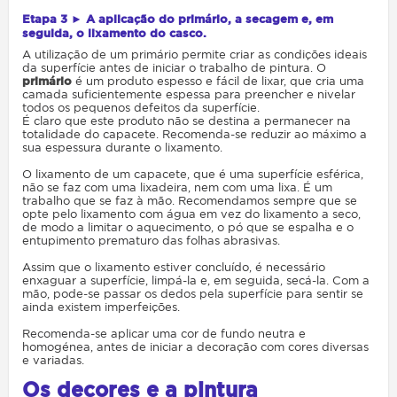
Etapa 3 ► A aplicação do primário, a secagem e, em
seguida, o lixamento do casco.
A utilização de um primário permite criar as condições ideais
da superfície antes de iniciar o trabalho de pintura. O
primário
é um produto espesso e fácil de lixar, que cria uma
camada suficientemente espessa para preencher e nivelar
todos os pequenos defeitos da superfície.
É claro que este produto não se destina a permanecer na
totalidade do capacete. Recomenda-se reduzir ao máximo a
sua espessura durante o lixamento.
O lixamento de um capacete, que é uma superfície esférica,
não se faz com uma lixadeira, nem com uma lixa. É um
trabalho que se faz à mão. Recomendamos sempre que se
opte pelo lixamento com água em vez do lixamento a seco,
de modo a limitar o aquecimento, o pó que se espalha e o
entupimento prematuro das folhas abrasivas.
Assim que o lixamento estiver concluído, é necessário
enxaguar a superfície, limpá-la e, em seguida, secá-la. Com a
mão, pode-se passar os dedos pela superfície para sentir se
ainda existem imperfeições.
Recomenda-se aplicar uma cor de fundo neutra e
homogénea, antes de iniciar a decoração com cores diversas
e variadas.
Os decores e a pintura