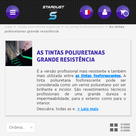
0
Casa
>
tintas com efeito especial
>
As tintas fosforescentes
>
As tintas
poliuretanas grande resistência
AS TINTAS POLIURETANAS
GRANDE RESISTÊNCIA
É a versão profissional mais resistente e também
mais utilizada entre
as tintas fosforescentes
.
A
tinta poliuretana fosforescente pode ser
considerada como um verniz p
oliuretano por ser
brilhante e incolor. São revestimentos técnicos
profissionais de uma grande dureza e
impermeabilidade, para o exterior como para o
interior.
Descubra, todas as e...
> Leia mais
Ordenar por