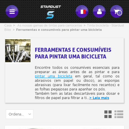
0
Casa
>
As nossas gamas de tintas para carrocerias
>
Tinta bicicleta - Stardust
Bike
>
Ferramentas e consumíveis para pintar uma bicicleta
FERRAMENTAS E CONSUMÍVEIS
PARA PINTAR UMA BICICLETA
Encontre todos os consumíveis essenciais para
preparar as áreas antes de as pintar e para
pintar uma bicicleta
em geral,
ta
l como os
abrasivos (em papel ou disco), as esponjas
abrasivas (para lixar facilmente nos recantos) e
as folhas pegajosas para apanhar os pós.
Também tem as latas descartáveis para dosar e
filtros de papel para filtrar a ti...
> Leia mais
Ordenar por