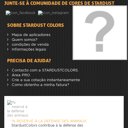
JUNTE-SE À COMUNIDADE DE CORES DE STARDUST
SOBRE STARDUST COLORS
Mapa de aplicadores.
Quem somos?
condições de venda
Informações legais
PRECISA DE AJUDA?
Contacto com a STARDUSTCOLORS.
Área PRO
Crie a sua cotação instantaneamente
Como obtenho a minha fatura?
1% RESERVÉ À LA DEFENSE DES ANIMAUX
StardustColors contribue à la défense des