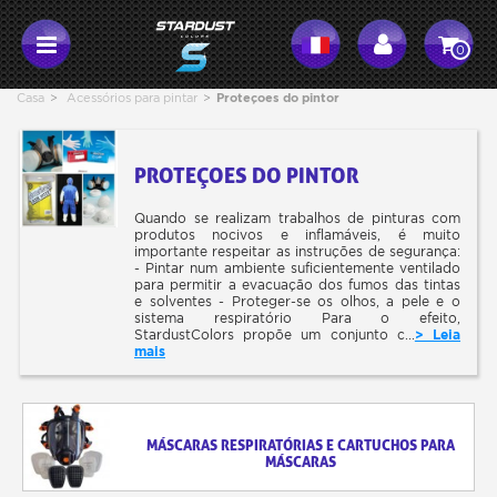
0
Casa
>
Acessórios para pintar
>
Proteçoes do pintor
PROTEÇOES DO PINTOR
Quando se realizam trabalhos de pinturas com
produtos nocivos e inflamáveis, é muito
importante respeitar as instruções de segurança:
- Pintar num ambiente suficientemente ventilado
para permitir a evacuação dos fumos das tintas
e solventes - Proteger-se os olhos, a pele e o
sistema respiratório Para o efeito,
StardustColors propõe um conjunto c...
> Leia
mais
MÁSCARAS RESPIRATÓRIAS E CARTUCHOS PARA
MÁSCARAS