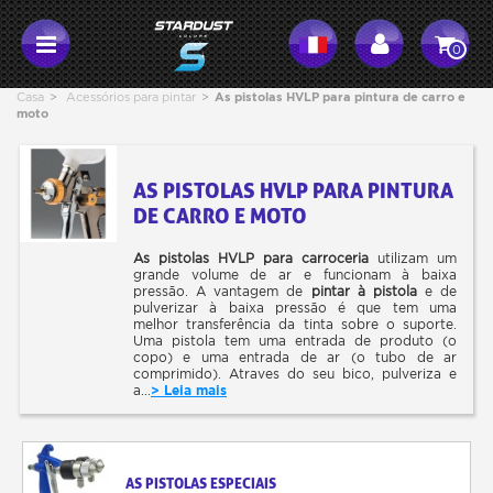
0
Casa
>
Acessórios para pintar
>
As pistolas HVLP para pintura de carro e
moto
AS PISTOLAS HVLP PARA PINTURA
DE CARRO E MOTO
As pistolas HVLP para carroceria
utilizam um
grande volume de ar e funcionam à baixa
pressão. A vantagem de
pintar à pistola
e de
pulverizar à baixa pressão é que tem uma
melhor transferência da tinta sobre o suporte.
Uma pistola tem uma entrada de produto (o
copo) e uma entrada de ar (o tubo de ar
comprimido). Atraves do seu bico, pulveriza e
a...
> Leia mais
AS PISTOLAS ESPECIAIS