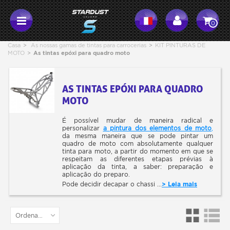
0
Casa
>
As nossas gamas de tintas para carrocerias
>
KIT PINTURAS DE
MOTO
>
As tintas epóxi para quadro moto
AS TINTAS EPÓXI PARA QUADRO
MOTO
É possível mudar de maneira radical e
personalizar
a pintura dos elementos de moto
,
da mesma maneira que se pode pintar um
quadro de moto com absolutamente qualquer
tinta para moto, a partir do momento em que se
respeitam as diferentes etapas prévias à
aplicação da tinta, a saber: preparação e
aplicação do preparo.
Pode decidir decapar o chassi ...
> Leia mais
Ordenar por