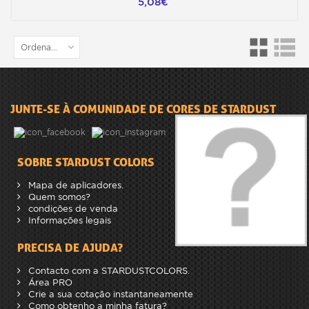
5,08€
Ordenar por
JUNTE-SE À COMUNIDADE DE CORES DE STARDUST
SOBRE STARDUST COLORS
Mapa de aplicadores.
Quem somos?
condições de venda
Informações legais
PRECISA DE AJUDA?
Contacto com a STARDUSTCOLORS.
Área PRO
Crie a sua cotação instantaneamente
Como obtenho a minha fatura?