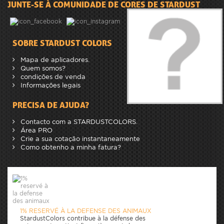
JUNTE-SE À COMUNIDADE DE CORES DE STARDUST
SOBRE STARDUST COLORS
Mapa de aplicadores.
Quem somos?
condições de venda
Informações legais
PRECISA DE AJUDA?
Contacto com a STARDUSTCOLORS.
Área PRO
Crie a sua cotação instantaneamente
Como obtenho a minha fatura?
1% RESERVÉ À LA DEFENSE DES ANIMAUX
StardustColors contribue à la défense des