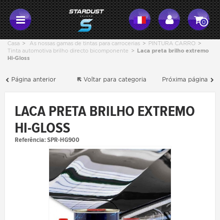
0
Casa
>
As nossas gamas de tintas para carrocerias
>
PINTURA CARRO
>
Tinta automotiva brilho directo bicomponente
>
Laca preta brilho extremo
Hi-Gloss
Página anterior
Voltar para categoria
Próxima página
LACA PRETA BRILHO EXTREMO
HI-GLOSS
Referência:
SPR-HG900