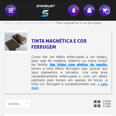
0
Casa
>
tintas com efeito especial
>
Tinta magnética e cor ferrugem
TINTA MAGNÉTICA E COR
FERRUGEM
Como dar um efeito enferrujado a um obejto,
quer seja de madeira, plástico ou outra coisa?
Na família
das tintas com efeitos de reação
,
temos a tinta efeito ferrugem que, graças aos
seus pigmentos e ativador, cria uma área
verdadeiramente enferrujada e com um efeito
patinado pelo tempo em apenas 24 horas. A
tinta cor ferrugem é completamente rea...
> Leia
mais
Ordenar por