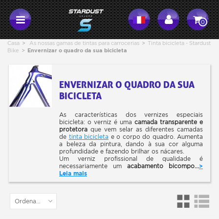
0
Casa
>
As nossas gamas de tintas para carrocerias
>
Tinta bicicleta - Stardust
Bike
>
Envernizar o quadro da sua bicicleta
ENVERNIZAR O QUADRO DA SUA
BICICLETA
As características dos vernizes especiais
bicicleta: o verniz é uma
camada transparente e
protetora
que vem selar as diferentes camadas
de
tinta bicicleta
e o corpo do quadro. Aumenta
a beleza da pintura, dando à sua cor alguma
profundidade e fazendo brilhar os nácares.
Um verniz profissional de qualidade é
necessariamente um
acabamento bicompo...
>
Leia mais
Ordenar por