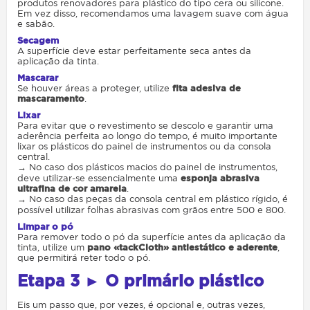
produtos renovadores para plástico do tipo cera ou silicone.
Em vez disso, recomendamos uma lavagem suave com água
e sabão.
Secagem
A superfície deve estar perfeitamente seca antes da
aplicação da tinta.
Mascarar
Se houver áreas a proteger, utilize
fita adesiva de
mascaramento
.
Lixar
Para evitar que o revestimento se descolo e garantir uma
aderência perfeita ao longo do tempo, é muito importante
lixar os plásticos do painel de instrumentos ou da consola
central.
→ No caso dos plásticos macios do painel de instrumentos,
deve utilizar-se essencialmente uma
esponja abrasiva
ultrafina de cor amarela
.
→ No caso das peças da consola central em plástico rígido, é
possível utilizar folhas abrasivas com grãos entre 500 e 800.
Limpar o pó
Para remover todo o pó da superfície antes da aplicação da
tinta, utilize um
pano «tackCloth» antiestático e aderente
,
que permitirá reter todo o pó.
Etapa
3 ► O primário plástico
Eis um passo que, por vezes, é opcional e, outras vezes,