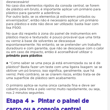
desnecessário!
No caso dos elementos rígidos da consola central, se forem
de plástico em bruto, é importante aplicar um primário para
plástico para garantir a aderência.
Por outro lado, se os elementos já estiverem pintados ou
envernizados*, então não é necessário aplicar um primário
para plástico e este não deve ser utilizado: basta lixar com
lixa P500.
No que diz respeito à zona do painel de instrumentos em
plástico macio e texturado: é pouco provável que uma tinta
ou verniz à base de solventes se descasque
espontaneamente. No entanto, se se pretender um trabalho
duradouro e com garantia, que não se descasque com o calor
ou em caso de impacto, então é aconselhável utilizar o
primário para plástico
.
♣ *Como saber se uma peça já está envernizada ou se é de
plástico? Basta fazer um teste com uma ligeira lixagem: se se
obtiver um pó branco, isso significa, geralmente, que há
verniz. Pelo contrário, se se criarem riscos, então trata-se de
uma superfície de plástico sem acabamento.
O primário aplica-se numa única camada fina e deve ser
coberto pela tinta e pelo verniz muito rapidamente, ou seja,
nos 2 minutos seguintes.
Etapa
4 ► Pintar o painel de
carro ou a consola central