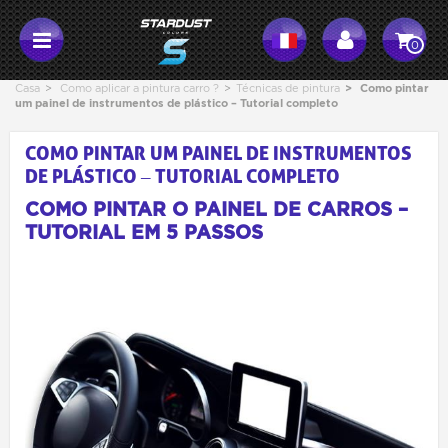
0
Casa
>
Como aplicar a pintura carro ?
>
Técnicas de pintura
>
Como pintar
um painel de instrumentos de plástico – Tutorial completo
COMO PINTAR UM PAINEL DE INSTRUMENTOS
DE PLÁSTICO – TUTORIAL COMPLETO
COMO PINTAR O PAINEL DE CARROS –
TUTORIAL EM 5 PASSOS