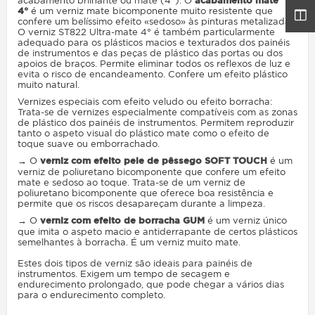
acabamento brilhante ou mate (4°). O
acabamento mate
4°
é um verniz mate bicomponente muito resistente que
confere um belíssimo efeito «sedoso» às pinturas metalizadas.
O verniz ST822 Ultra-mate 4° é também particularmente
adequado para os plásticos macios e texturados dos painéis
de instrumentos e das peças de plástico das portas ou dos
apoios de braços. Permite eliminar todos os reflexos de luz e
evita o risco de encandeamento. Confere um efeito plástico
muito natural.
Vernizes especiais com efeito veludo ou efeito borracha:
Trata-se de vernizes especialmente compatíveis com as zonas
de plástico dos painéis de instrumentos. Permitem reproduzir
tanto o aspeto visual do plástico mate como o efeito de
toque suave ou emborrachado.
→ O
verniz com efeito pele de pêssego SOFT TOUCH
é um
verniz de poliuretano bicomponente que confere um efeito
mate e sedoso ao toque. Trata-se de um verniz de
poliuretano bicomponente que oferece boa resistência e
permite que os riscos desapareçam durante a limpeza.
→ O
verniz com efeito de borracha GUM
é um verniz único
que imita o aspeto macio e antiderrapante de certos plásticos
semelhantes à borracha. É um verniz muito mate.
Estes dois tipos de verniz são ideais para painéis de
instrumentos. Exigem um tempo de secagem e
endurecimento prolongado, que pode chegar a vários dias
para o endurecimento completo.