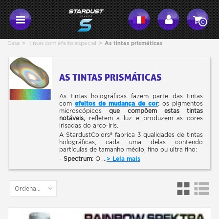
0
Casa
>
tintas com efeito especial
>
As tintas prismáticas
AS TINTAS PRISMÁTICAS
As tintas holográficas fazem parte das tintas
com
efeitos de mudança de cor
:
os pigmentos
microscópicos
que compõem estas tintas
notáveis,
refletem a luz e produzem as cores
irisadas do arco-íris.
A StardustColors® fabrica 3 qualidades de tintas
holográficas, cada uma delas contendo
partículas de tamanho médio, fino ou ultra fino:
-
Spectrum
: O ...
> Leia mais
Ordenar por