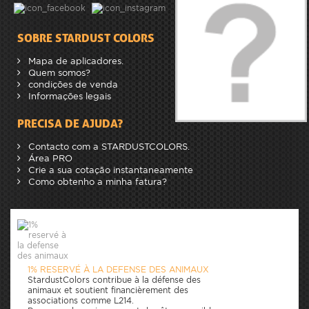
SOBRE STARDUST COLORS
Mapa de aplicadores.
Quem somos?
condições de venda
Informações legais
PRECISA DE AJUDA?
Contacto com a STARDUSTCOLORS.
Área PRO
Crie a sua cotação instantaneamente
Como obtenho a minha fatura?
1% RESERVÉ À LA DEFENSE DES ANIMAUX
StardustColors contribue à la défense des
animaux et soutient financièrement des
associations comme L214.