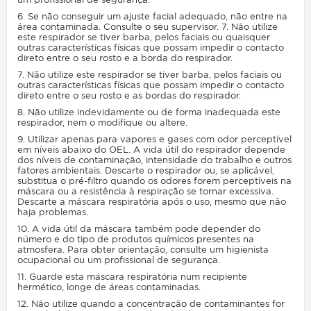
6. Se não conseguir um ajuste facial adequado, não entre na
área contaminada. Consulte o seu supervisor. 7. Não utilize
este respirador se tiver barba, pelos faciais ou quaisquer
outras características físicas que possam impedir o contacto
direto entre o seu rosto e a borda do respirador.
7. Não utilize este respirador se tiver barba, pelos faciais ou
outras características físicas que possam impedir o contacto
direto entre o seu rosto e as bordas do respirador.
8. Não utilize indevidamente ou de forma inadequada este
respirador, nem o modifique ou altere.
9. Utilizar apenas para vapores e gases com odor perceptível
em níveis abaixo do OEL. A vida útil do respirador depende
dos níveis de contaminação, intensidade do trabalho e outros
fatores ambientais. Descarte o respirador ou, se aplicável,
substitua o pré-filtro quando os odores forem perceptíveis na
máscara ou a resistência à respiração se tornar excessiva.
Descarte a máscara respiratória após o uso, mesmo que não
haja problemas.
10. A vida útil da máscara também pode depender do
número e do tipo de produtos químicos presentes na
atmosfera. Para obter orientação, consulte um higienista
ocupacional ou um profissional de segurança.
11. Guarde esta máscara respiratória num recipiente
hermético, longe de áreas contaminadas.
12. Não utilize quando a concentração de contaminantes for