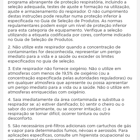
programa abrangente de proteção respiratória, incluindo a
seleção adequada, testes de ajuste e formação na utilização,
ajuste e armazenamento do respirador. O não cumprimento
destas instruções pode resultar numa proteção inferior à
especificada no Guia de Seleção de Produtos. As normas
regulamentares podem exigir um nível de proteção inferior
para esta categoria de equipamento. Verifique a seleção
utilizando a etiqueta codificada por cores, conforme indicado
no Guia de Seleção de Produtos.
2. Não utilize este respirador quando a concentração de
contaminantes for desconhecida, representar um perigo
imediato para a vida e a saúde ou exceder os limites
especificados no guia de seleção.
3. Este respirador não fornece oxigénio. Não o utilize em
atmosferas com menos de 19,5% de oxigénio (ou a
concentração especificada pelas autoridades reguladoras) ou
em qualquer atmosfera que apresente ou possa apresentar
um perigo imediato para a vida ou a saúde. Não o utilize em
atmosferas enriquecidas com oxigénio.
4. Saia imediatamente da área contaminada e substitua o
respirador se: a) estiver danificado; b) sentir o cheiro ou o
sabor do contaminante, ou se ocorrer irritação; c) a
respiração se tornar difícil, ocorrer tontura ou outro
desconforto.
5. São necessários pré-filtros adicionais com cartuchos de gás
e vapor para determinados fumos, névoas e aerossóis. Para
aplicações específicas, consulte um higienista ocupacional ou
um profissional de segurança.