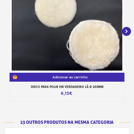
Adicionar ao carrinho
DISCO PARA POLIR EM VERDADEIRO LÃ Ø 203MM
B
6,15€
23 OUTROS PRODUTOS NA MESMA CATEGORIA