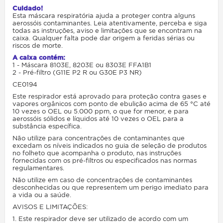
Cuidado!
Esta máscara respiratória ajuda a proteger contra alguns
aerossóis contaminantes. Leia atentivamente, perceba e siga
todas as instruções, aviso e limitações que se encontram na
caixa. Qualquer falta pode dar origem a feridas sérias ou
riscos de morte.
A caixa contém:
1 - Máscara 8103E, 8203E ou 8303E FFA1B1
2 - Pré-filtro (G11E P2 R ou G30E P3 NR)
CE0194
Este respirador está aprovado para proteção contra gases e
vapores orgânicos com ponto de ebulição acima de 65 °C até
10 vezes o OEL ou 5.000 ppm, o que for menor, e para
aerossóis sólidos e líquidos até 10 vezes o OEL para a
substância específica.
Não utilize para concentrações de contaminantes que
excedam os níveis indicados no guia de seleção de produtos
no folheto que acompanha o produto, nas instruções
fornecidas com os pré-filtros ou especificados nas normas
regulamentares.
Não utilize em caso de concentrações de contaminantes
desconhecidas ou que representem um perigo imediato para
a vida ou a saúde.
AVISOS E LIMITAÇÕES:
1. Este respirador deve ser utilizado de acordo com um