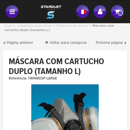
0
Casa
>
Acessórios para pintar
>
Proteçoes do pintor
>
Máscara com
cartucho duplo (tamanho L)
Página anterior
Voltar para categoria
Próxima página
MÁSCARA COM CARTUCHO
DUPLO (TAMANHO L)
Referência:
TWINRESP-LARGE