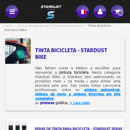
0
Casa
>
As nossas gamas de tintas para carrocerias
>
Tinta bicicleta -
Stardust Bike
TINTA BICICLETA - STARDUST
BIKE
Não faltam cores e efeitos a escolher para
reinventar a
pintur
a
bicicleta
.
N
esta categoria
Stardust Bike,
a Stardust
tem selecionado os
produtos mais « na moda » para pintar uma
bicicleta este ano. São todas tintas carroceria
profissionais, entre os
pintura automóvel,
pintura de moto e pintura bicicleta em kits
completos
:
as
pinturas
gráfica...
> Leia mais
SPRAY DE TINTA PARA BICICLETA - STARDUST SPRAY