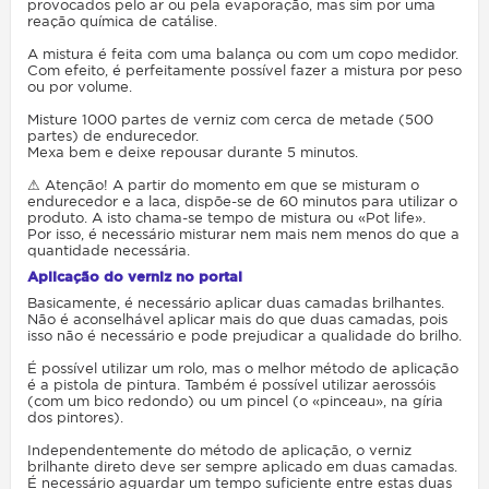
provocados pelo ar ou pela evaporação, mas sim por uma
reação química de catálise.
A mistura é feita com uma balança ou com um copo medidor.
Com efeito, é perfeitamente possível fazer a mistura por peso
ou por volume.
Misture 1000 partes de verniz com cerca de metade (500
partes) de endurecedor.
Mexa bem e deixe repousar durante 5 minutos.
⚠ Atenção! A partir do momento em que se misturam o
endurecedor e a laca, dispõe-se de 60 minutos para utilizar o
produto. A isto chama-se tempo de mistura ou «Pot life».
Por isso, é necessário misturar nem mais nem menos do que a
quantidade necessária.
Aplicação do verniz no portal
Basicamente, é necessário aplicar duas camadas brilhantes.
Não é aconselhável aplicar mais do que duas camadas, pois
isso não é necessário e pode prejudicar a qualidade do brilho.
É possível utilizar um rolo, mas o melhor método de aplicação
é a pistola de pintura. Também é possível utilizar aerossóis
(com um bico redondo) ou um pincel (o «pinceau», na gíria
dos pintores).
Independentemente do método de aplicação, o verniz
brilhante direto deve ser sempre aplicado em duas camadas.
É necessário aguardar um tempo suficiente entre estas duas