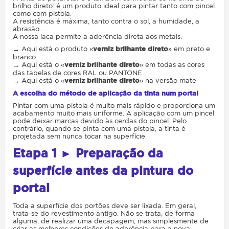
brilho direto: é um produto ideal para pintar tanto com pincel
como com pistola.
A resistência é máxima, tanto contra o sol, a humidade, a
abrasão...
A nossa laca permite a aderência direta aos metais.
→ Aqui está o produto «
verniz brilhante direto
» em preto e
branco
→ Aqui está o «
verniz brilhante direto
» em todas as cores
das tabelas de cores RAL ou PANTONE
→ Aqui está o «
verniz brilhante direto
» na versão mate
A escolha do método de aplicação da tinta num portal
Pintar com uma pistola é muito mais rápido e proporciona um
acabamento muito mais uniforme. A aplicação com um pincel
pode deixar marcas devido às cerdas do pincel. Pelo
contrário, quando se pinta com uma pistola, a tinta é
projetada sem nunca tocar na superfície.
Etapa 1 ► Preparação da
superfície antes da pintura do
portal
Toda a superfície dos portões deve ser lixada. Em geral,
trata-se do revestimento antigo. Não se trata, de forma
alguma, de realizar uma decapagem, mas simplesmente de
criar as melhores condições de aderência para a nova