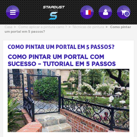
0
Casa
>
Como aplicar a pintura carro ?
>
Técnicas de pintura
>
Como pintar
um portal em 5 passos?
COMO PINTAR UM PORTAL EM 5 PASSOS?
COMO PINTAR UM PORTAL COM
SUCESSO – TUTORIAL EM 5 PASSOS