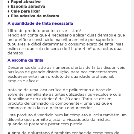
♦
Papel abrasivo
♦
Esponja abrasiva
♦
Cale para lixar
♦
Fita adesiva de máscara
A quantidade de tinta necessária
1 litro de produto pronto a usar = 4 m².
Tendo em conta que é necessário aplicar duas demãos e que
um portão é constituído maioritariamente por superfícies
tubulares, é difícil determinar o consumo exato de tinta, mas
estima-se que seja de cerca de 1 L por 4 m² para estas duas
demãos.
A escolha da tinta
Deixaremos de lado as inúmeras ofertas de tintas disponíveis
nas lojas de grande distribuição, para nos concentrarmos
exclusivamente num produto de qualidade profissional,
simples e eficaz:
trata-se de uma laca acrílica de poliuretano à base de
solvente, semelhante às tintas utilizadas nos veículos e cuja
durabilidade no exterior é de 20 anos. Trata-se de um
produto denominado «bicomponente», uma vez que é
composto pela laca e pelo seu endurecedor.
Este produto é vendido num kit completo e inclui também um
diluente que permite ajustar a viscosidade da mistura
quando se pretende pintar com pistola.
A tinta de poliuretano é também conhecida como tinta de