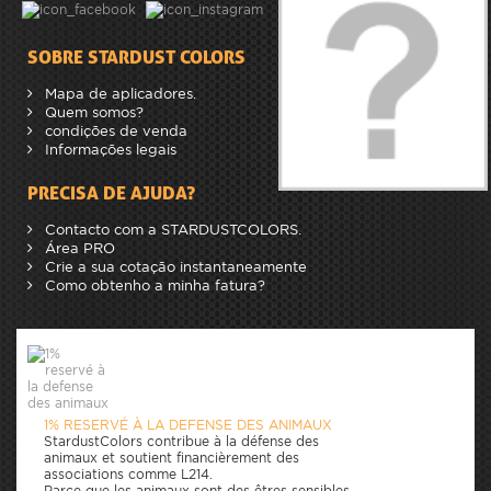
SOBRE STARDUST COLORS
Mapa de aplicadores.
Quem somos?
condições de venda
Informações legais
PRECISA DE AJUDA?
Contacto com a STARDUSTCOLORS.
Área PRO
Crie a sua cotação instantaneamente
Como obtenho a minha fatura?
1% RESERVÉ À LA DEFENSE DES ANIMAUX
StardustColors contribue à la défense des
animaux et soutient financièrement des
associations comme L214.
Parce que les animaux sont des êtres sensibles,