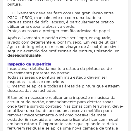
pintura.
→ O lixamento deve ser feito com uma granulação entre
P320 e P500, manualmente ou com uma lixadeira.
Para as zonas de difícil acesso, é particularmente prático
utilizar uma esponja abrasiva verde.
Proteja as zonas a proteger com fita adesiva de papel.
Após o lixamento, o portão deve ser limpo, enxaguado,
lavado com detergente e, por fim, seco. Em vez de utilizar
água e detergente, ou mesmo vinagre de álcool, é possível
seguir o exemplo dos profissionais da pintura, utilizando um
desengordurante
.
Inspeção da superfície
Inspecionar detalhadamente o estado da pintura ou do
revestimento presente no portão:
Todas as áreas de pintura em mau estado devem ser
raspadas, lixadas e removidas.
O mesmo se aplica a todas as áreas de pintura que estejam
descascadas ou rachadas.
É também necessário realizar uma inspeção minuciosa da
estrutura do portão, nomeadamente para detetar zonas
onde tenha surgido corrosão. Nas zonas com ferrugem, deve-
se utilizar uma lixa de aço ou uma escova metálica para
remover mecanicamente o máximo possível de metal
oxidado. Em seguida, é necessário lixar até ficar com metal
em bom estado. É importante saber que, quando se deixa
ferrugem residual e se aplica uma nova camada de tinta, a