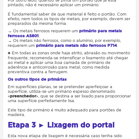
Por outro lado, quando se pinta um portão que já está
pintado, não é necessário aplicar um primário.
É fundamental saber de que material é feito o portão. Com
efeito, nem todos os tipos de metais, por exemplo, devem ser
preparados da mesma forma.
→ Os metais ferrosos requerem um
primário para metais
ferrosos AS801
.
→ Os metais não ferrosos, como o alumínio, por exemplo,
requerem um
primário para metais não ferrosos P714
.
♣ Em todas as zonas onde haja atrito, abrasão ou movimento
frequente, recomenda-se intensificar o lixamento até chegar
ao metal e aplicar uma boa camada de primário de
aderência e anticorrosão para metal, como medida
preventiva contra a ferrugem.
Os outros tipos de primárias
Em superfícies planas, se se pretender aperfeiçoar a
superfície, utiliza-se um primário espesso denominado
«
preenchedor
», que se destina a ser lixado para proporcionar
uma superfície perfeitamente lisa.
Este tipo de primário é muito adequado para portões de
madeira.
Etapa 3 ► Lixagem do portal
Esta nova etapa de lixagem é necessária caso tenha sido