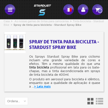
0
Casa
>
As nossas gamas de tintas para carrocerias
>
Tinta bicicleta - Stardust
Bike
>
Spray de tinta para bicicleta - Stardust Spray Bike
SPRAY DE TINTA PARA BICICLETA -
STARDUST SPRAY BIKE
Os Sprays Stardust Spray Bike para ciclismo
incluem uma grande variedade de cores e
efeitos. Têm a mesma qualidade do que uma
tinta bicicleta
profissional em lata para os bate-
chapas, mas a tinta éacondicionada em sprays
de tinta bicicleta de 400ml.
O produto em aerossol para bicicleta é idêntico,
enquanto que a qualidade de aplicação é quase
a ...
> Leia mais
Ordenar por