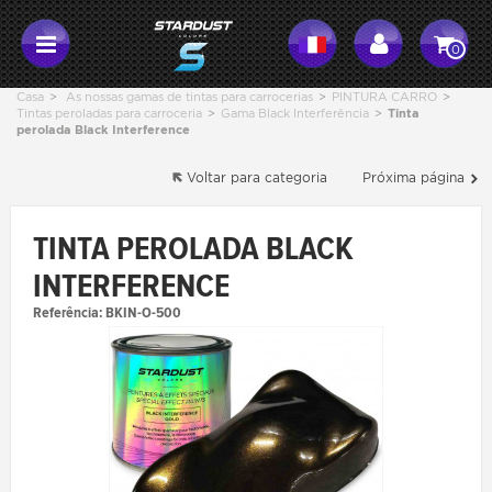
0
Casa
>
As nossas gamas de tintas para carrocerias
>
PINTURA CARRO
>
Tintas peroladas para carroceria
>
Gama Black Interferência
>
Tinta
perolada Black Interference
Voltar para categoria
Próxima página
TINTA PEROLADA BLACK
INTERFERENCE
Referência:
BKIN-O-500