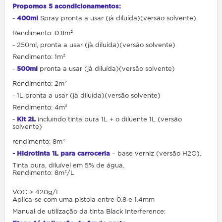
Propomos 5 acondicionamentos:
-
400ml
Spray pronta a usar (jà diluída)(versão solvente)
Rendimento: 0.8m²
- 250ml,
pronta a usar (jà diluída)(versão solvente)
Rendimento: 1m²
-
500ml
pronta a usar (jà diluída)(versão solvente)
Rendimento: 2m²
- 1L
pronta a usar (jà diluída)(versão solvente)
Rendimento: 4m²
-
Kit 2L
incluindo tinta pura 1L + o diluente 1L
(versão
solvente)
rendimento: 8m²
- Hidrotinta 1L para carroceria
– base verniz (versão H2O).
Tinta pura, diluível em 5% de água.
Rendimento: 8m²/L
VOC > 420g/L
Aplica-se com uma pistola entre 0.8 e 1.4mm
Manual de utilização da tinta Black Interference: