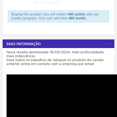
Buying this product you will collect
480 points
with our
loyalty program. Your cart will total
480 points
.
MAIS INFORMAÇÃO
Nova receita aprimorada 19/03/2024: mais profundidade,
mais iridescência.
Para todos os trabalhos de retoque no produto da versão
anterior, entre em contato com a empresa por email.