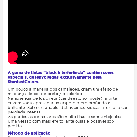
A gama de tintas "black Interferência" contém cores
especiais, desenvolvidas exclusivamente pela
StardustColors.
Um pouco à maneira dos camaleões, criam um efeito de
mudança de cor de preto / a colorido.
Na ausência de luz direta (candeeiro, sol, poste), a tinta
envernizada apresenta um aspeto preto profundo e
brilhante. Sob cert ângulo, distinguimos, graças à luz, una cor
perolada intensa.
As partículas de nácares são muito finas e sem lantejoulas.
Uma versão com mais efeito lantejoulas é possível sob
pedido.
Método de aplicação