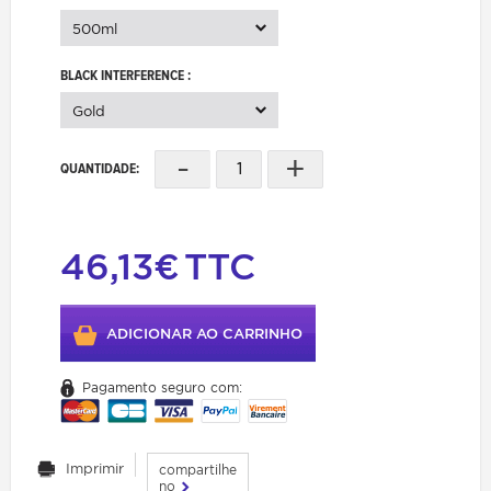
500ml
BLACK INTERFERENCE :
Gold
-
+
QUANTIDADE:
46,13€
TTC
ADICIONAR AO CARRINHO
Pagamento seguro com:
Imprimir
compartilhe
no