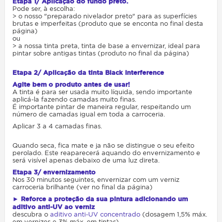
Etapa 1/ Aplicação do fundo preto.
Pode ser, à escolha:
> o nosso "preparado nivelador preto" para as superfícies
brutas e imperfeitas (produto que se enconta no final desta
página)
ou
> a nossa tinta preta, tinta de base a envernizar, ideal para
pintar sobre antigas tintas (produto no final da página)
Etapa 2/ Aplicação da tinta Black Interference
Agite bem o produto antes de usar!
A tinta é para ser usada muito líquida, sendo importante
aplicá-la fazendo camadas muito finas.
É importante pintar de maneira regular, respeitando um
número de camadas igual em toda a carroceria.
Aplicar 3 a 4 camadas finas.
Quando seca, fica mate e ja não se distingue o seu efeito
perolado. Este reaparecerá aquando do envernizamento e
será visível apenas debaixo de uma luz direta.
Etapa 3/ envernizamento
Nos 30 minutos seguintes, envernizar com um verniz
carroceria brilhante (ver no final da página)
► Reforce a proteção da sua pintura adicionando um
aditivo anti-UV ao verniz
descubra o
aditivo anti-UV concentrado
(dosagem 1,5% máx.
em vernizes e 3% máx. em tintas)