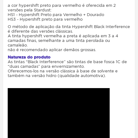
a cor hypershift preto para vermelho é oferecida em 2
versões pela Stardust:
HS1 - Hypershift Preto para Vermelho + Dourado
HS3 - Hypershift preto para vermelho
O método de aplicação da tinta Hypershift Black Interference
é diferente das versões clássicas.
A tinta hypershift vermelha a preta é aplicada em 3 a 4
camadas finas, semelhante a uma tinta perolada ou
camaleão.
não é recomendado aplicar demãos grossas.
Natureza do produto
As tintas “Black Interference” são tintas de base fosca 1C de
“duas camadas” para envernizamento.
Oferecemos-los na versão clássica à base de solvente e
também na versão hidro (qualidade automotiva).