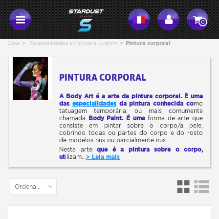
0
Casa
>
Especialidades artísticas e custom
>
Pintura corporal
PINTURA CORPORAL
A Body Art é a arte da pintura corporal. È uma
das
especialidades
da pintura conhecida co
mo
tatuagem temporária, ou mais comumente
chamada
Body Paint. É uma
forma de arte que
consiste em pintar sobre o corpo/a pele,
cobrindo todas ou partes do corpo e do rosto
de modelos nus ou parcialmente nus.
Nesta arte
que é a pintura sobre o corpo,
ut
ilizam...
> Leia mais
Ordenar por