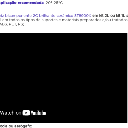
aplicação recomendada
: 20°-25°C
niz bicomponente 2C brilhante cerâmico ST8900X
em kit 2L
ou kit 1L
l em todos os tipos de suportes e materiais preparados e/ou tratados (
(ABS, PET, PS).
tola ou aerógafo: