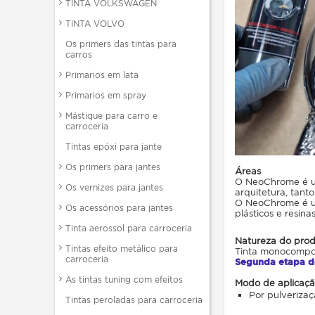
TINTA VOLKSWAGEN
TINTA VOLVO
Os primers das tintas para
carros
Primarios em lata
Primarios em spray
Mástique para carro e
carroceria
Tintas epóxi para jante
Os primers para jantes
Áreas
O NeoChrome é uma
Os vernizes para jantes
arquitetura, tanto
O NeoChrome é um
Os acessórios para jantes
plásticos e resinas
Tinta aerossol para carroceria
Natureza do prod
Tintas efeito metálico para
Tinta monocompon
carroceria
Segunda etapa d
As tintas tuning com efeitos
Modo de aplicaçã
Por pulverizaç
Tintas peroladas para carroceria