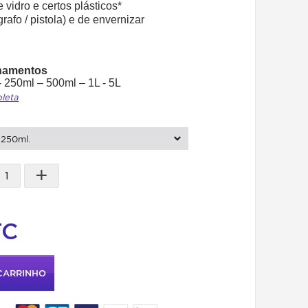
 vidro e certos plásticos*
grafo / pistola) e de envernizar
onamentos
 - 250ml – 500ml – 1L - 5L
pleta
250ml.
+
TC
CARRINHO