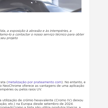
ida, a exposição à abrasão e às intempéries, a
idamo-lo a contactar o nosso serviço técnico para obter
 seu projeto
ata (
metalização por prateamento com
). No entanto, e
io, o NeoChrome oferece as vantagens de uma aplicação
empéries ou pelos raios UV.
utilização de crómio hexavalente (Cromo IV) deixou
ização, etc.) na Europa desde setembro de 2024.
romado”como a tinta não utiliza produtos tóxicos, a