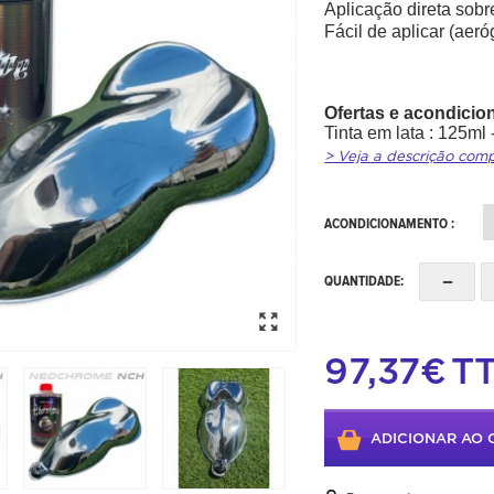
Aplicação direta sobre
Fácil de aplicar (aeró
Ofertas e acondici
Tinta em lata : 125ml
> Veja a descrição com
ACONDICIONAMENTO :
-
QUANTIDADE:
97,37€
T
ADICIONAR AO 