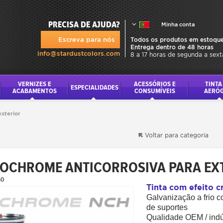
PRECISA DE AJUDA?
Minha conta
Escreva para nós
Todos os produtos em estoque
Entrega dentro de 48 horas
info@stardustcolors.com
8 a 17 horas de segunda a sext
VERNIZES E
ACESSÓRIOS E
TINTA
ESPECIALIDADES
ACABAMENTOS
CONSUMÍVEIS
AERÓ
xterior
Voltar para categoria
EOCHROME ANTICORROSIVA PARA EX
50
Tinta com efeito c
Galvanização a frio 
de suportes
Qualidade OEM / indús