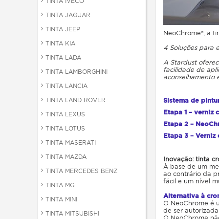
TINTA IVECO
TINTA JAGUAR
TINTA JEEP
NeoChrome®, a tin
TINTA KIA
4 Soluções para 
TINTA LADA
A Stardust oferec
facilidade de apl
TINTA LAMBORGHINI
aconselhamento e
TINTA LANCIA
TINTA LAND ROVER
Sistema de pintu
Etapa 1 – verniz 
TINTA LEXUS
Etapa 2 – NeoC
TINTA LOTUS
Etapa 3 – Verniz
TINTA MASERATI
TINTA MAZDA
Inovação: tinta c
À base de um met
TINTA MERCEDES BENZ
ao contrário da p
fácil e um nível 
TINTA MG
Alternativa à cr
TINTA MINI
O NeoChrome é um
de ser autorizada
TINTA MITSUBISHI
O NeoChrome não é