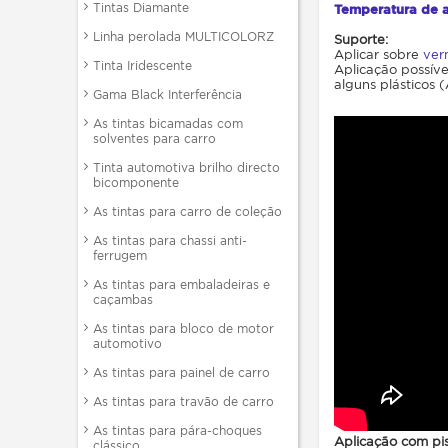
Tintas Diamante
Temperatura de 
Linha perolada MULTICOLORZ
Suporte:
Aplicar sobre
ver
Tinta Iridescente
Aplicação possíve
alguns plásticos 
Gama Black Interferência
As tintas bicamadas com
solventes para carro
Tinta automotiva brilho directo
bicomponente
As tintas para carro de coleção
As tintas para chassi anti-
ferrugem
As tintas para embaladeiras e
caçambas
As tintas para bloco de motor
automotivo
As tintas para painel de carro
As tintas para travão de carro
As tintas para pára-choques
Aplicação com pis
clássico