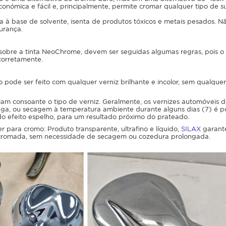
conómica e fácil e, principalmente, permite cromar qualquer tipo de s
ta à base de solvente, isenta de produtos tóxicos e metais pesados. N
urança.
 sobre a tinta NeoChrome, devem ser seguidas algumas regras, pois o
corretamente.
pode ser feito com qualquer verniz brilhante e incolor, sem qualquer 
iam consoante o tipo de verniz. Geralmente, os vernizes automóveis 
a, ou secagem à temperatura ambiente durante alguns dias (7) é poss
 efeito espelho, para um resultado próximo do prateado.
 para cromo: Produto transparente, ultrafino e líquido,
SILAX
garante
 cromada, sem necessidade de secagem ou cozedura prolongada.