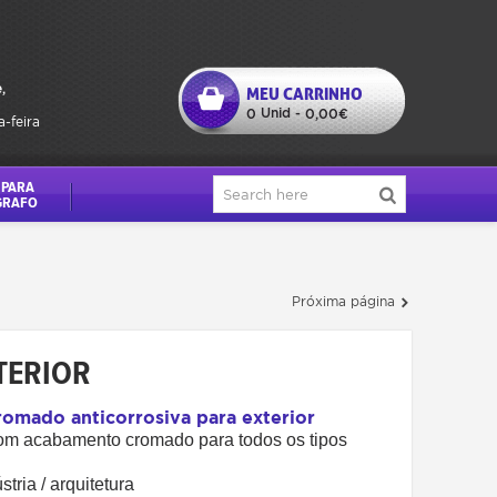
,
MEU CARRINHO
Unid
0
-
0,00€
a-feira
 PARA
GRAFO
Próxima página
TERIOR
romado anticorrosiva para exterior
com acabamento cromado para todos os tipos
tria / arquitetura