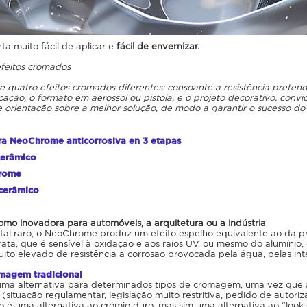
ta muito fácil de aplicar e
fácil de envernizar.
efeitos cromados
e quatro efeitos cromados diferentes: consoante a resistência pretend
icação, o formato em aerossol ou pistola, e o projeto decorativo, conv
 orientação sobre a melhor solução, de modo a garantir o sucesso do
ra NeoChrome anticorrosiva en 3 etapas
cerâmico
hrome
 cerâmico
romo inovadora para automóveis, a arquitetura ou a indústria
al raro, o NeoChrome produz um efeito espelho equivalente ao da pr
rata, que é sensível à oxidação e aos raios UV, ou mesmo do alumín
muito elevado de resistência à corrosão provocada pela água, pelas int
omagem tradicional
a alternativa para determinados tipos de cromagem, uma vez que a 
 (situação regulamentar, legislação muito restritiva, pedido de autor
 uma alternativa ao crómio duro, mas sim uma alternativa ao “look c