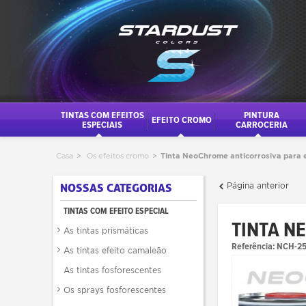
TINTAS COM EFEITOS
PINTURA
EFEITO CROMO
ESPECIAIS
CARROCERIA
Casa
>
Os efeitos cromo
>
Tinta NeoChrome anticorrosiva para e
Página anterior
NOSSAS CATEGORIAS
TINTAS COM EFEITO ESPECIAL
TINTA N
As tintas prismáticas
Referência:
NCH-2
As tintas efeito camaleão
As tintas fosforescentes
Os sprays fosforescentes