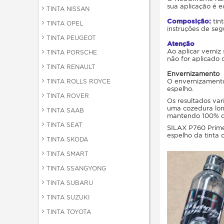
sua aplicação é e
TINTA NISSAN
Composição:
tin
TINTA OPEL
instruções de seg
TINTA PEUGEOT
Atenção
Ao aplicar verniz
TINTA PORSCHE
não for aplicado 
TINTA RENAULT
Envernizamento
TINTA ROLLS ROYCE
O envernizamento 
espelho.
TINTA ROVER
Os resultados var
uma cozedura long
TINTA SAAB
mantendo 100% do
TINTA SEAT
SILAX P760 Primer
espelho da tinta
TINTA SKODA
TINTA SMART
TINTA SSANGYONG
TINTA SUBARU
TINTA SUZUKI
TINTA TOYOTA