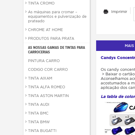
TINTA CROMO
Imprimir
As máquinas para cromar –
equipamentos e pulverização de
prateado
CHROME AT HOME
PRODUTOS PARA PRATA
MAIS
AS NOSSAS GAMAS DE TINTAS PARA
CARROCERIAS
Candys Concent
PINTURA CARRO
Os candy concentr
CODIGO COR CARRO
> Baixar o cartão
TINTA AIXAM
Aconselhamos acr
acostumados a mi
TINTA ALFA ROMEO
aplicação dos can
TINTA ASTON MARTIN
La tabla de color
TINTA AUDI
TINTA BMC
TINTA BMW
TINTA BUGATTI