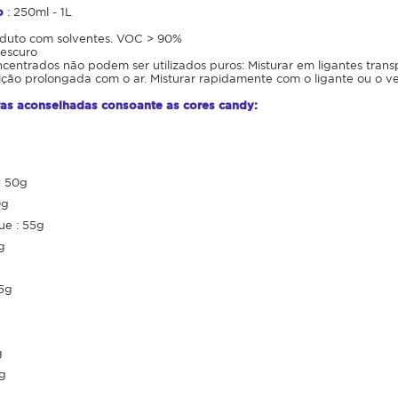
o
: 250ml - 1L
oduto com solventes. VOC > 90%
 escuro
ncentrados não podem ser utilizados puros: Misturar em ligantes tran
ção prolongada com o ar. Misturar rapidamente com o ligante ou o ve
as aconselhadas consoante as cores candy:
: 50g
0g
ue : 55g
g
35g
g
0g