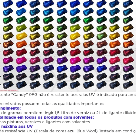
cente "Candy" 9FG não é resistente aos raios UV. é indicado para amb
centrados possuem todas as qualidades importantes:
tingimento:
e gramas permitem tingir 1,5 Litro de verniz ou 2L de ligante diluído
ibilidade em todos os produtos com solventes:
nas pinturas, vernizes e ligantes com solventes
ia máxima aos UV
de resistência UV (Escala de cores azul Blue Wool) Testada em condi