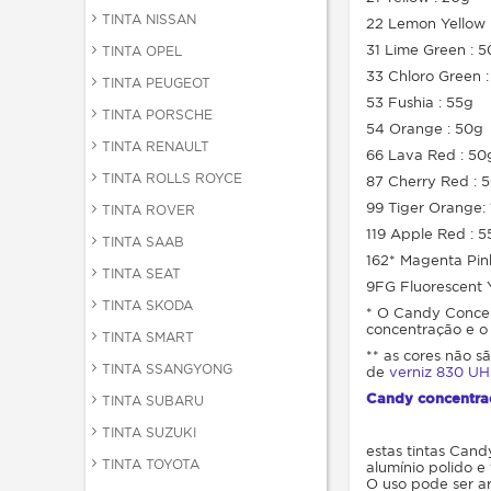
TINTA NISSAN
22 Lemon Yellow 
31 Lime Green : 
TINTA OPEL
33 Chloro Green 
TINTA PEUGEOT
53 Fushia : 55g
TINTA PORSCHE
54 Orange : 50g
TINTA RENAULT
66 Lava Red : 50
TINTA ROLLS ROYCE
87 Cherry Red : 
99 Tiger Orange:
TINTA ROVER
119 Apple Red : 5
TINTA SAAB
162* Magenta Pin
TINTA SEAT
9FG Fluorescent 
TINTA SKODA
* O Candy Concent
concentração e o
TINTA SMART
** as cores não s
TINTA SSANGYONG
de
verniz 830 UH
Candy concentr
TINTA SUBARU
TINTA SUZUKI
estas tintas Can
TINTA TOYOTA
alumínio polido e 
O uso pode ser ar