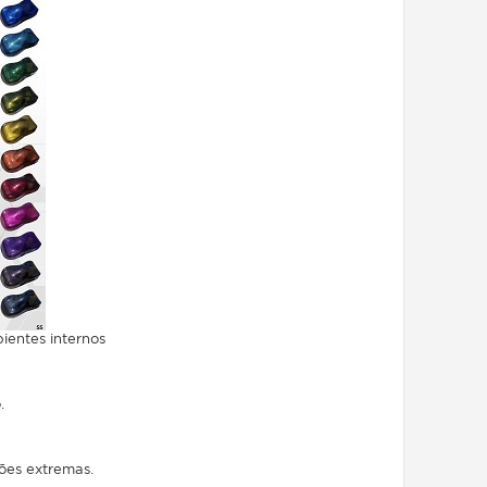
ientes internos
.
ções extremas.