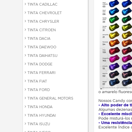
TINTA CADILLAC
TINTA CHEVROLET
TINTA CHRYSLER
TINTA CITROEN
TINTA DACIA
TINTA DAEWOO
TINTA DAIHATSU
TINTA DODGE
TINTA FERRARI
TINTA FIAT
TINTA FORD
o amarelo fluores
TINTA GENERAL MOTORS
Nossos Candy con
- Alto poder de 
TINTA HONDA
Algumas dezenas d
- Excelente misc
TINTA HYUNDAI
Pode misturá-los 
- Uma resistênc
TINTA ISUZU
Excelente Índice 