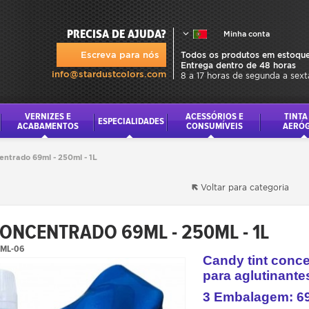
PRECISA DE AJUDA?
Minha conta
Escreva para nós
Todos os produtos em estoque
Entrega dentro de 48 horas
info@stardustcolors.com
8 a 17 horas de segunda a sext
VERNIZES E
ACESSÓRIOS E
TINTA
ESPECIALIDADES
ACABAMENTOS
CONSUMÍVEIS
AERÓ
ntrado 69ml - 250ml - 1L
Voltar para categoria
ONCENTRADO 69ML - 250ML - 1L
ML-06
Candy tint conce
para aglutinante
3 Embalagem: 69