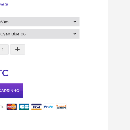
pleta
69ml
Cyan Blue 06
+
TC
CARRINHO
m: