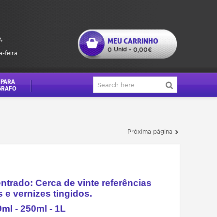
,
MEU CARRINHO
Unid
0
-
0,00€
a-feira
 PARA
GRAFO
Próxima página
ntrado: Cerca de vinte referências
s e vernizes tingidos.
ml - 250ml - 1L