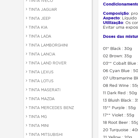
TINTA IVECO
Condicionament
TINTA JAGUAR
Composição
: pr
Aspecto
: Líquido
TINTA JEEP
Utilização
: Os co
Evitar uma exposi
TINTA KIA
TINTA LADA
Doses das mistur
TINTA LAMBORGHINI
01* Black : 30g
TINTA LANCIA
02 Brown: 35g
TINTA LAND ROVER
03** Cobalt Blue 
06 Cyan Blue : 5
TINTA LEXUS
07 Ultramarine Bl
TINTA LOTUS
08 Red Wine : 55
TINTA MASERATI
11 Dark Red : 50g
TINTA MAZDA
13 Bluish Black : 
15** Purple : 55g
TINTA MERCEDES BENZ
17** Violet : 55g
TINTA MG
18 Root Beer : 55
TINTA MINI
20 Turquoise : 4
TINTA MITSUBISHI
21 Yellow : 20g