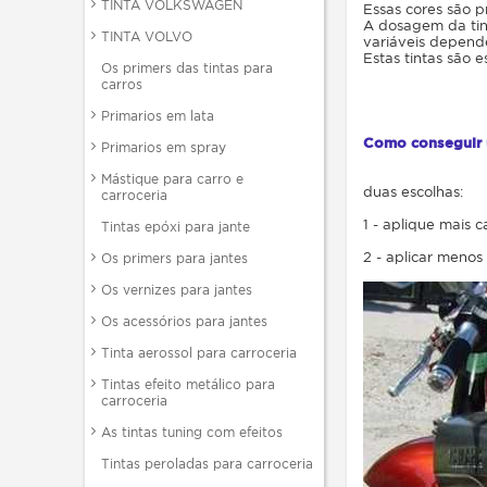
TINTA VOLKSWAGEN
Essas cores são p
A dosagem da tin
TINTA VOLVO
variáveis depen
Estas tintas são
Os primers das tintas para
carros
Primarios em lata
Como conseguir u
Primarios em spray
Mástique para carro e
duas escolhas:
carroceria
1 - aplique mais 
Tintas epóxi para jante
2 - aplicar menos
Os primers para jantes
Os vernizes para jantes
Os acessórios para jantes
Tinta aerossol para carroceria
Tintas efeito metálico para
carroceria
As tintas tuning com efeitos
Tintas peroladas para carroceria