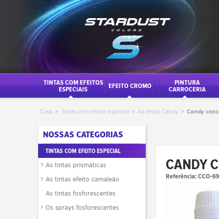
TINTAS COM EFEITOS
PINTURA
EFEITO CROMO
ESPECIAIS
CARROCERIA
Casa
>
tintas com efeito especial
>
As tintas Candy
>
Candy conce
NOSSAS CATEGORIAS
TINTAS COM EFEITO ESPECIAL
CANDY C
As tintas prismáticas
Referência:
CCO-69
As tintas efeito camaleão
As tintas fosforescentes
Os sprays fosforescentes