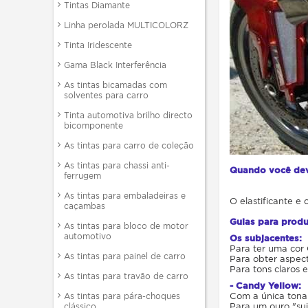
Tintas Diamante
Linha perolada MULTICOLORZ
Tinta Iridescente
Gama Black Interferência
As tintas bicamadas com
solventes para carro
Tinta automotiva brilho directo
bicomponente
As tintas para carro de coleção
As tintas para chassi anti-
Quando você deve
ferrugem
As tintas para embaladeiras e
O elastificante e
caçambas
Guias para produ
As tintas para bloco de motor
automotivo
Os subjacentes:
Para ter uma cor 
As tintas para painel de carro
Para obter aspec
Para tons claros 
As tintas para travão de carro
- Candy Yellow:
Com a única tona
As tintas para pára-choques
Para um ouro "suj
clássico