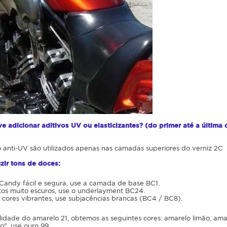
 adicionar aditivos UV ou elasticizantes? (do primer até a última
 o anti-UV são utilizados apenas nas camadas superiores do verniz 2C
zir tons de doces:
Candy fácil e segura, use a camada de base BC1.
tos muito escuros, use o underlayment BC24.
e cores vibrantes, use subjacências brancas (BC4 / BC8).
lidade do amarelo 21, obtemos as seguintes cores: amarelo limão, am
o", use ouro 99.