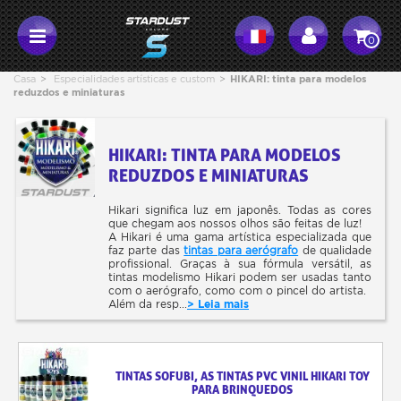
0
Casa
>
Especialidades artísticas e custom
>
HIKARI: tinta para modelos
reduzdos e miniaturas
HIKARI: TINTA PARA MODELOS
REDUZDOS E MINIATURAS
Hikari significa luz em japonês. Todas as cores
que chegam aos nossos olhos são feitas de luz!
A Hikari é uma gama artística especializada que
faz parte das
ti
ntas para aerógrafo
de qualidade
profissional. Graças à sua fórmula versátil, as
tintas modelismo Hikari podem ser usadas tanto
com o aerógrafo, como com o pincel do artista.
Além da resp...
> Leia mais
TINTAS SOFUBI, AS TINTAS PVC VINIL HIKARI TOY
PARA BRINQUEDOS