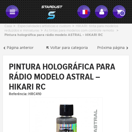
0
Casa
>
Especialidades artísticas e custom
>
HIKARI: tinta para modelos
reduzdos e miniaturas
>
As tintas para modelos com controle remoto
>
Pintura holográfica para rádio modelo ASTRAL – HIKARI RC
Página anterior
Voltar para categoria
Próxima página
PINTURA HOLOGRÁFICA PARA
RÁDIO MODELO ASTRAL –
HIKARI RC
Referência:
HRC410