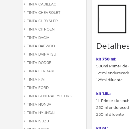
TINTA CADILLAC
TINTA CHEVROLET
TINTA CHRYSLER
TINTA CITROEN
TINTA DACIA
Detalhes
TINTA DAEWOO
TINTA DAIHATSU
kit 750 ml:
TINTA DODGE
500ml Primer de
TINTA FERRARI
125ml endureced
TINTA FIAT
125ml diluente
TINTA FORD
kit 1.5L:
TINTA GENERAL MOTORS
1L Primer de enc
TINTA HONDA
250ml endureced
TINTA HYUNDAI
250ml diluente
TINTA ISUZU
kit 6L: