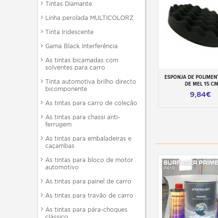
Tintas Diamante
Linha perolada MULTICOLORZ
Tinta Iridescente
Gama Black Interferência
As tintas bicamadas com
solventes para carro
ESPONJA DE POLIMEN
Adicionar ao carr
Tinta automotiva brilho directo
DE MEL 15 C
bicomponente
9,84€
As tintas para carro de coleção
As tintas para chassi anti-
ferrugem
As tintas para embaladeiras e
caçambas
As tintas para bloco de motor
automotivo
As tintas para painel de carro
As tintas para travão de carro
As tintas para pára-choques
clássico