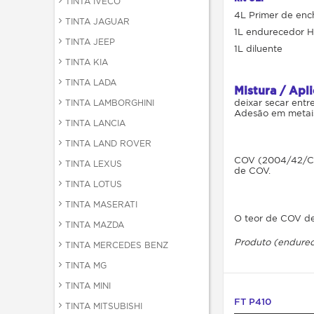
TINTA IVECO
4L Primer de enc
TINTA JAGUAR
1L endurecedor 
TINTA JEEP
1L diluente
TINTA KIA
TINTA LADA
Mistura / Apl
deixar secar entr
TINTA LAMBORGHINI
Adesão em metais,
TINTA LANCIA
TINTA LAND ROVER
COV (2004/42/CE) 
TINTA LEXUS
de COV.
TINTA LOTUS
TINTA MASERATI
O teor de COV de
TINTA MAZDA
Produto
(endure
TINTA MERCEDES BENZ
TINTA MG
TINTA MINI
FT P410
TINTA MITSUBISHI