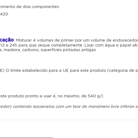
himento de dois componentes
H420
icação
: Misturar 4 volumes de primer por um volume de endurecedor. 
e12 e 24h para que seque completamente. Lixar com água e papel abras
 madeira, carbono, superfícies pintadas antigas
O limite estabelecido para a UE para este produto (categoria de pro
ste produto pronto a usar é, no máximo, de 540 g/l.
cedor)
contendo
isocianatos
com
um
teor
de
monómero
livre
inferior
a