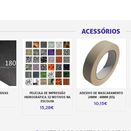
ACESSÓRIOS
SIVAS
PELÍCULA DE IMPRESSÃO
ADESIVO DE MASCARAMENTO
rrinho
Adicionar ao carrinho
Adicionar ao carrinho
HIDROGRÁFICA 32 MOTIVOS NA
24MM - 48MM (X5)
ESCOLHA
10,15€
15,28€