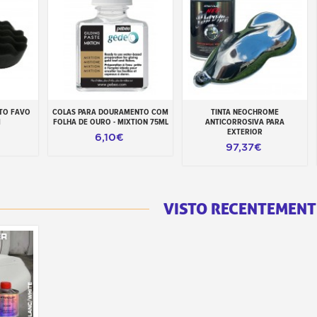
TO FAVO
COLAS PARA DOURAMENTO COM
TINTA NEOCHROME
inho
Adicionar ao carrinho
Adicionar ao carrinho
M
FOLHA DE OURO - MIXTION 75ML
ANTICORROSIVA PARA
EXTERIOR
6,10€
97,37€
VISTO RECENTEMENT