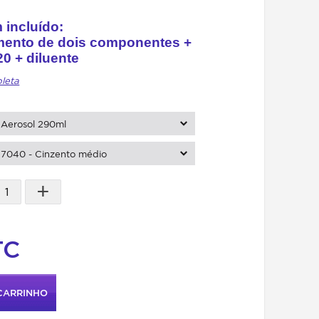
 incluído:
mento de dois componentes +
0 + diluente
pleta
Aerosol 290ml
7040 - Cinzento médio
+
TC
CARRINHO