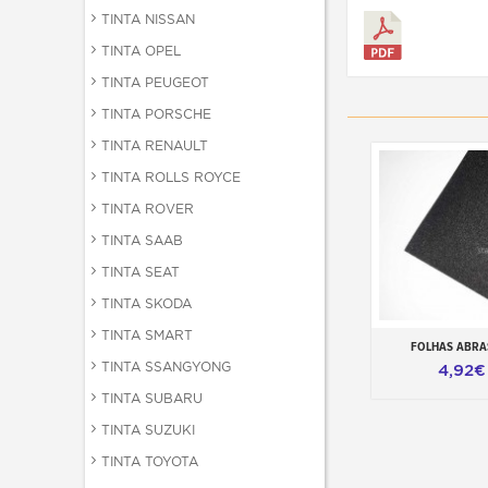
TINTA NISSAN
TINTA OPEL
TINTA PEUGEOT
TINTA PORSCHE
TINTA RENAULT
TINTA ROLLS ROYCE
TINTA ROVER
TINTA SAAB
TINTA SEAT
TINTA SKODA
TINTA SMART
FOLHAS ABRA
Adicionar ao ca
TINTA SSANGYONG
4,92€
TINTA SUBARU
TINTA SUZUKI
TINTA TOYOTA