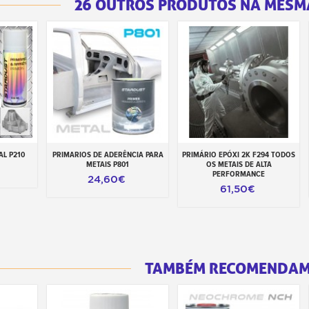
26 OUTROS PRODUTOS NA MESM
AL P210
PRIMARIOS DE ADERÊNCIA PARA
PRIMÁRIO EPÓXI 2K F294 TODOS
inho
Adicionar ao carrinho
Adicionar ao carrinho
METAIS P801
OS METAIS DE ALTA
PERFORMANCE
24,60€
61,50€
TAMBÉM RECOMENDA