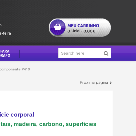
,
MEU CARRINHO
Unid
0
-
0,00€
a-feira
 PARA
GRAFO
icomponente P410
Próxima página
ície corporal
tais, madeira, carbono, superfícies