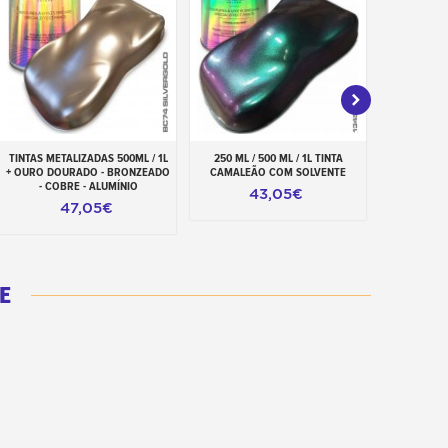
TINTAS METALIZADAS 500ML / 1L
250 ML / 500 ML / 1L TINTA
ABRIDOR 
Adicionar ao carrinho
Adicionar ao carrinho
Adiciona
+ OURO DOURADO - BRONZEADO
CAMALEÃO COM SOLVENTE
PINTURA 
- COBRE - ALUMÍNIO
43,05€
47,05€
E