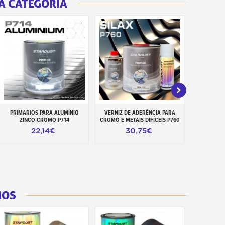
A CATEGORIA
PRIMARIOS PARA ALUMÍNIO
VERNIZ DE ADERÊNCIA PARA
PREPARO E
Adicionar ao carrinho
Adicionar ao carrinho
Adiciona
ZINCO CROMO P714
CROMO E METAIS DIFÍCEIS P760
PR
22,14€
30,75€
3
MOS