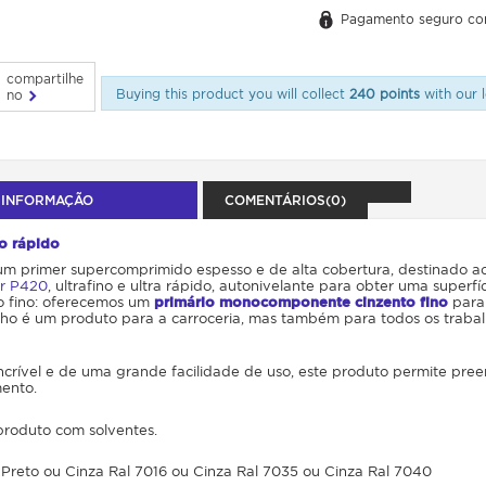
Pagamento seguro co
compartilhe
Buying this product you will collect
240 points
with our l
no
 INFORMAÇÃO
COMENTÁRIOS(0)
o rápido
um primer supercomprimido espesso e de alta cobertura, destinado ao
er P420
, ultrafino e ultra rápido, autonivelante para obter uma superfíc
do fino: oferecemos um
primário monocomponente cinzento fino
para 
lho é um produto para a carroceria, mas também para todos os tra
ncrível e de uma grande facilidade de uso, este produto permite pree
mento.
 produto com solventes.
 Preto ou Cinza Ral 7016 ou Cinza Ral 7035 ou Cinza Ral 7040