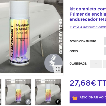
kit completo com
Primer de enchi
endurecedor H42
> Veja a descrição com
ACONDICIONAMENTO :
CORES :
-
QUANTIDADE:
27,68€
T
ADICIONAR AO 