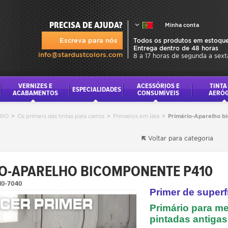
PRECISA DE AJUDA?
Minha conta
Escreva para nós
Todos os produtos em estoque
Entrega dentro de 48 horas
info@stardustcolors.com
8 a 17 horas de segunda a sext
VERNIZES E
ACESSÓRIOS E
TINTA
ESPECIALIDADES
ACABAMENTOS
CONSUMÍVEIS
AERÓ
RRO
>
Os primers das tintas para carros
>
Primarios em lata
>
Primário-Aparelho b
Voltar para categoria
O-APARELHO BICOMPONENTE P410
10-7040
Primer de superf
Primário para me
pintadas antigas