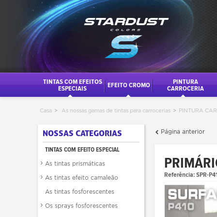
TINTAS COM EFEITOS
PINTURA
EFEITO CROMO
ESPECIAIS
CARROCERIA
Casa
>
As nossas gamas de tintas para carrocerias
>
PINTURA CA
Página anterior
NOSSAS CATEGORIAS
TINTAS COM EFEITO ESPECIAL
PRIMÁRI
As tintas prismáticas
Referência:
SPR-P4
As tintas efeito camaleão
As tintas fosforescentes
Os sprays fosforescentes