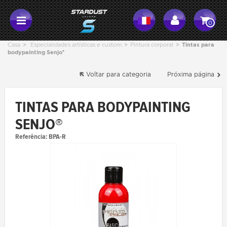
0
Casa
>
Especialidades artísticas e custom
>
Pintura corporal
>
Tintas para
bodypainting Senjo®
Voltar para categoria
Próxima página
TINTAS PARA BODYPAINTING
SENJO®
Referência:
BPA-R