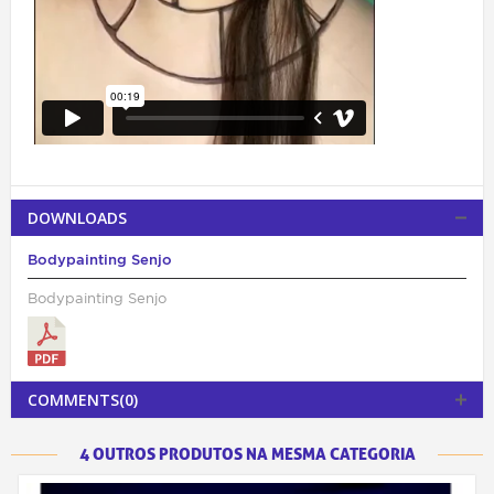
DOWNLOADS
Bodypainting Senjo
Bodypainting Senjo
COMMENTS(0)
4 OUTROS PRODUTOS NA MESMA CATEGORIA