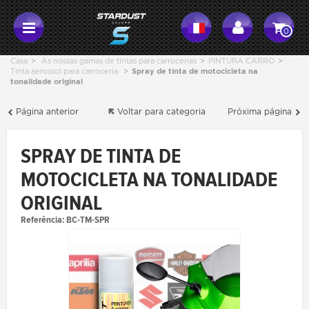
0
Casa
>
As nossas gamas de tintas para carrocerias
>
PINTURA CARRO
>
Tinta aerossol para carroceria
>
Spray de tinta de motocicleta na
tonalidade original
Página anterior
Voltar para categoria
Próxima página
SPRAY DE TINTA DE
MOTOCICLETA NA TONALIDADE
ORIGINAL
Referência:
BC-TM-SPR