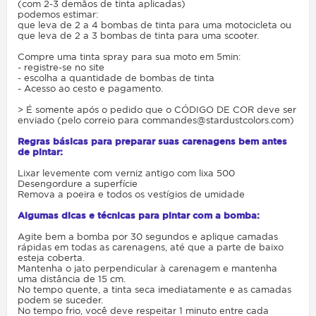
(com 2-3 demãos de tinta aplicadas)
podemos estimar:
que leva de 2 a 4 bombas de tinta para uma motocicleta ou
que leva de 2 a 3 bombas de tinta para uma scooter.
Compre uma tinta spray para sua moto em 5min:
- registre-se no site
- escolha a quantidade de bombas de tinta
- Acesso ao cesto e pagamento.
> É somente após o pedido que o CÓDIGO DE COR deve ser
enviado (pelo correio para commandes@stardustcolors.com)
Regras básicas para preparar suas carenagens bem antes
de pintar:
Lixar levemente com verniz antigo com lixa 500
Desengordure a superfície
Remova a poeira e todos os vestígios de umidade
Algumas dicas e técnicas para pintar com a bomba:
Agite bem a bomba por 30 segundos e aplique camadas
rápidas em todas as carenagens, até que a parte de baixo
esteja coberta.
Mantenha o jato perpendicular à carenagem e mantenha
uma distância de 15 cm.
No tempo quente, a tinta seca imediatamente e as camadas
podem se suceder.
No tempo frio, você deve respeitar 1 minuto entre cada