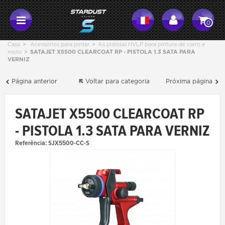
0
Casa
>
Acessórios para pintar
>
As pistolas HVLP para pintura de carro e
moto
>
SATAJET X5500 CLEARCOAT RP - PISTOLA 1.3 SATA PARA
VERNIZ
Página anterior
Voltar para categoria
Próxima página
SATAJET X5500 CLEARCOAT RP
- PISTOLA 1.3 SATA PARA VERNIZ
Referência:
SJX5500-CC-S