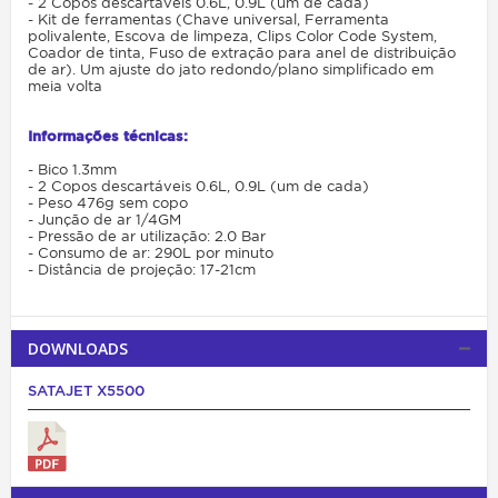
- 2 Copos descartáveis 0.6L, 0.9L (um de cada)
- Kit de ferramentas (Chave universal, Ferramenta
polivalente, Escova de limpeza, Clips Color Code System,
Coador de tinta, Fuso de extração para anel de distribuição
de ar). Um ajuste do jato redondo/plano simplificado em
meia volta
Informações técnicas:
- Bico 1.3mm
- 2 Copos descartáveis 0.6L, 0.9L (um de cada)
- Peso 476g sem copo
- Junção de ar 1/4GM
- Pressão de ar utilização: 2.0 Bar
- Consumo de ar: 290L por minuto
- Distância de projeção: 17-21cm
DOWNLOADS
SATAJET X5500