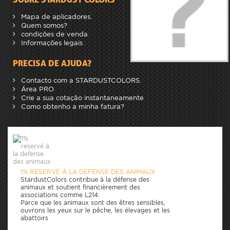
Mapa de aplicadores.
Quem somos?
condições de venda
Informações legais
PRECISA DE AJUDA?
Contacto com a STARDUSTCOLORS.
Área PRO
Crie a sua cotação instantaneamente
Como obtenho a minha fatura?
1% RESERVÉ À LA DEFENSE DES ANIMAUX
StardustColors contribue à la défense des
animaux et soutient financièrement des
associations comme L214.
Parce que les animaux sont des êtres sensibles,
ouvrons les yeux sur le pêche, les élevages et les
abattoirs