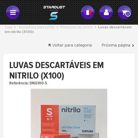
0
Casa
>
Acessórios para pintar
>
Proteçoes do pintor
>
Luvas descartáveis
em nitrilo (X100)
Voltar para categoria
Próxima página
LUVAS DESCARTÁVEIS EM
NITRILO (X100)
Referência:
DNG100-S