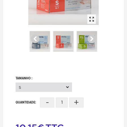
TAMANHO :
S
-
+
QUANTIDADE: