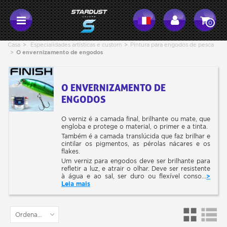
0
Casa
>
Especialidades artísticas e custom
>
Pintura para engodos de pesca
>
O envernizamento de engodos
O ENVERNIZAMENTO DE
ENGODOS
O verniz é a camada final, brilhante ou mate, que
engloba e protege o material, o primer e a tinta.
Também é a camada translúcida que faz brilhar e
cintilar os pigmentos, as pérolas nácares e os
flakes.
Um verniz para engodos deve ser brilhante para
refletir a luz, e atrair o olhar. Deve ser resistente
à água e ao sal, ser duro ou flexível conso...
>
Leia mais
Ordenar por