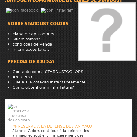
SOBRE STARDUST COLORS
Mapa de aplicadores.
Quem somos?
condições de venda
Informações legais
PRECISA DE AJUDA?
Contacto com a STARDUSTCOLORS.
Área PRO
Crie a sua cotação instantaneamente
Como obtenho a minha fatura?
1% RESERVÉ À LA DEFENSE DES ANIMAUX
StardustColors contribue à la défense des
animaux et soutient financièrement des