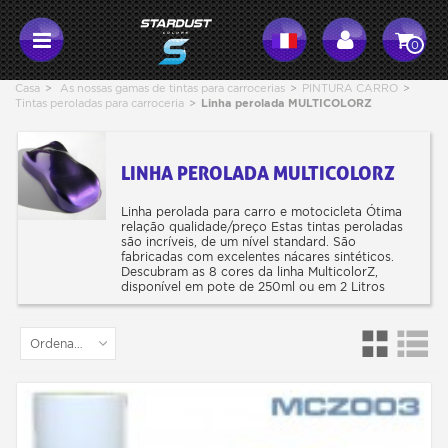
0
Casa
>
As nossas gamas de tintas para carrocerias
>
PINTURA CARRO
>
Tintas peroladas para carroceria
>
Linha perolada MULTICOLORZ
LINHA PEROLADA MULTICOLORZ
Linha perolada para carro e motocicleta Ótima
relação qualidade/preço Estas tintas peroladas
são incríveis, de um nível standard. São
fabricadas com excelentes nácares sintéticos.
Descubram as 8 cores da linha MulticolorZ,
disponível em pote de 250ml ou em 2 Litros
Ordenar por