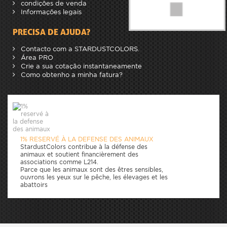
condições de venda
Informações legais
PRECISA DE AJUDA?
Contacto com a STARDUSTCOLORS.
Área PRO
Crie a sua cotação instantaneamente
Como obtenho a minha fatura?
1% RESERVÉ À LA DEFENSE DES ANIMAUX
StardustColors contribue à la défense des
animaux et soutient financièrement des
associations comme L214.
Parce que les animaux sont des êtres sensibles,
ouvrons les yeux sur le pêche, les élevages et les
abattoirs