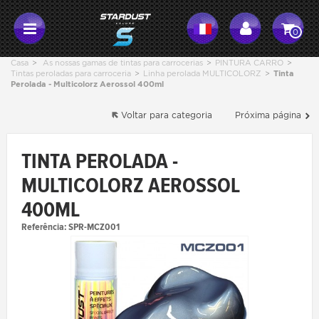
0
Casa
>
As nossas gamas de tintas para carrocerias
>
PINTURA CARRO
>
Tintas peroladas para carroceria
>
Linha perolada MULTICOLORZ
>
Tinta
Perolada - Multicolorz Aerossol 400ml
Voltar para categoria
Próxima página
TINTA PEROLADA -
MULTICOLORZ AEROSSOL
400ML
Referência:
SPR-MCZ001