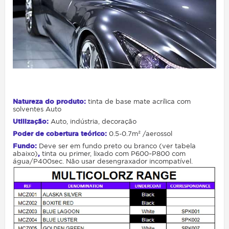
Natureza do produto
:
tinta de
base mate acrílica com
solventes Auto
Utilização
:
Auto, indústria, decoração
Poder de cobertura teórico
:
0.5-0.7m² /aerossol
Fundo
:
Deve ser em fundo preto ou branco (ver tabela
abaixo)
,
tinta ou primer, lixado com P600~P800 com
água/P400sec. Não usar desengraxador incompatível.