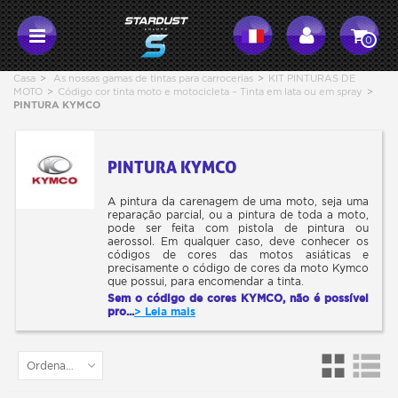
0
Casa
>
As nossas gamas de tintas para carrocerias
>
KIT PINTURAS DE
MOTO
>
Código cor tinta moto e motocicleta – Tinta em lata ou em spray
>
PINTURA KYMCO
PINTURA KYMCO
A pintura da carenagem de uma moto, seja uma
reparação parcial, ou a pintura de toda a moto,
pode ser feita com pistola de pintura ou
aerossol. Em qualquer caso, deve conhecer os
códigos de cores das motos asiáticas e
precisamente o código de cores da moto Kymco
que possui, para encomendar a tinta.
Sem o código de cores KYMCO, não é possível
pro...
> Leia mais
Ordenar por