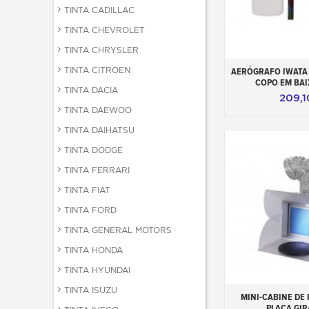
TINTA CADILLAC
TINTA CHEVROLET
TINTA CHRYSLER
TINTA CITROEN
Adicionar ao 
AERÓGRAFO IWATA 
COPO EM BA
TINTA DACIA
209,
TINTA DAEWOO
TINTA DAIHATSU
TINTA DODGE
TINTA FERRARI
TINTA FIAT
TINTA FORD
TINTA GENERAL MOTORS
TINTA HONDA
TINTA HYUNDAI
TINTA ISUZU
Adicionar ao 
MINI-CABINE DE
PLACA GIR