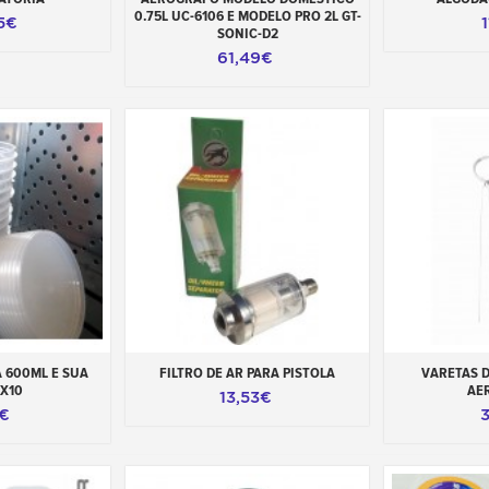
0.75L UC-6106 E MODELO PRO 2L GT-
5€
1
SONIC-D2
61,49€
carrinho
Adicionar ao carrinho
Adicionar 
 600ML E SUA
FILTRO DE AR PARA PISTOLA
VARETAS D
X10
AE
13,53€
2€