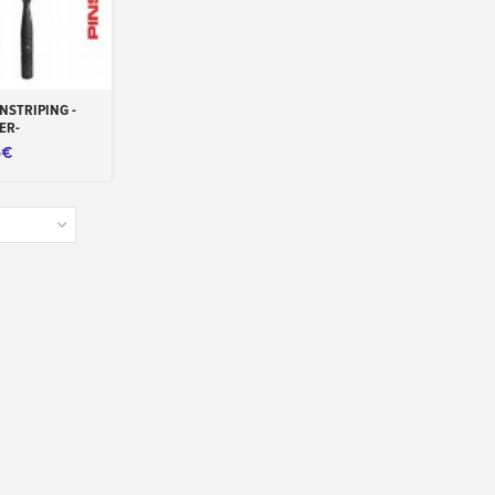
carrinho
NSTRIPING -
ER-
5€