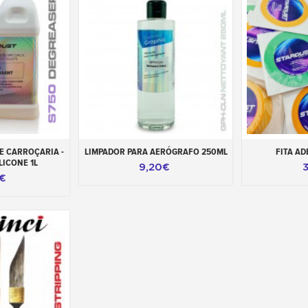
carrinho
Adicionar ao carrinho
Adicionar 
 CARROÇARIA -
LIMPADOR PARA AERÓGRAFO 250ML
FITA AD
LICONE 1L
9,20€
9€