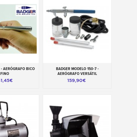
ao carrinho
Adicionar ao carrinho
 - AERÓGRAFO BICO
BADGER MODELO 150-7 -
FINO
AERÓGRAFO VERSÁTIL
41,45€
159,90€