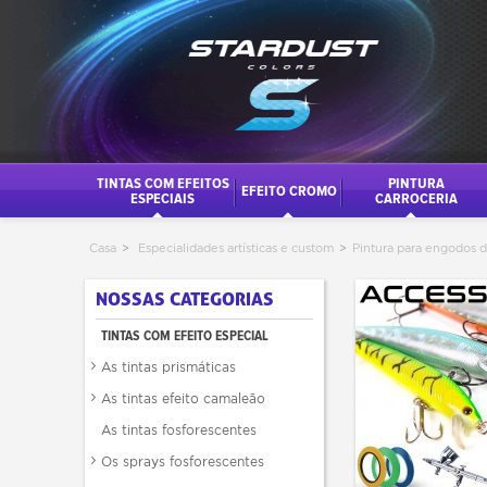
TINTAS COM EFEITOS
PINTURA
EFEITO CROMO
ESPECIAIS
CARROCERIA
Casa
>
Especialidades artísticas e custom
>
Pintura para engodos 
NOSSAS CATEGORIAS
TINTAS COM EFEITO ESPECIAL
As tintas prismáticas
As tintas efeito camaleão
As tintas fosforescentes
Os sprays fosforescentes