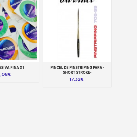
ao carrinho
Adicionar ao carrinho
ESIVA FINA X1
PINCEL DE PINSTRIPING PARA -
SHORT STROKE-
3,08€
17,32€