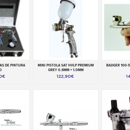
carrinho
Adicionar ao carrinho
Adicionar 
AS DE PINTURA
MINI PISTOLA SAT HVLP PREMIUM
BADGER 100-5
O
GREY 0.8MM + 1.0MM
00€
122,90€
1