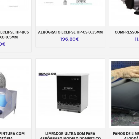
carrinho
Adicionar ao carrinho
Adicionar 
ECLIPSE HP-BCS
AERÓGRAFO ECLIPSE HP-CS 0.35MM
COMPRESSOR
IXO 0.5MM
196,80€
1
10€
carrinho
Adicionar ao carrinho
Adicionar 
 PINTURA COM
LIMPADOR ULTRA SOM PARA
PANOS DE LIM
ATÓRIA
AERÓGRAFO MODELO DOMÉSTICO
ALGODÃ