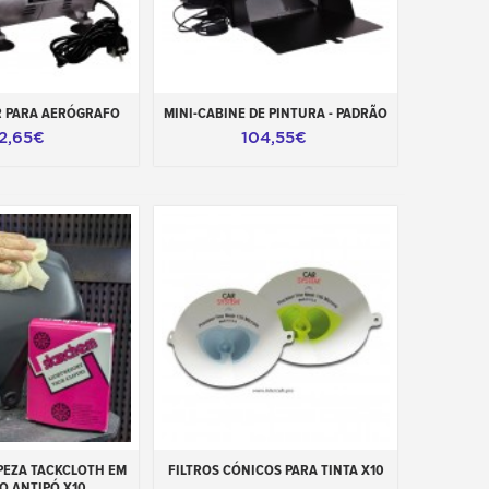
ao carrinho
Adicionar ao carrinho
 PARA AERÓGRAFO
MINI-CABINE DE PINTURA - PADRÃO
12,65€
104,55€
ao carrinho
Adicionar ao carrinho
PEZA TACKCLOTH EM
FILTROS CÓNICOS PARA TINTA X10
O ANTIPÓ X10