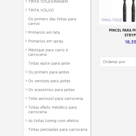
TINTA VOLKSWAGEN
TINTA VOLVO
Os primers das tintas para
carros
Adicionar ao 
PINCEL PARA PI
Primarios em lata
STRYP
Primarios em spray
18,3
Mástique para carro e
carroceria
Ordenar por
Tintas epóxi para jante
Os primers para jantes
Os vernizes para jantes
Os acessórios para jantes
Tinta aerossol para carroceria
Tintas efeito metálico para
carroceria
As tintas tuning com efeitos
Tintas peroladas para carroceria