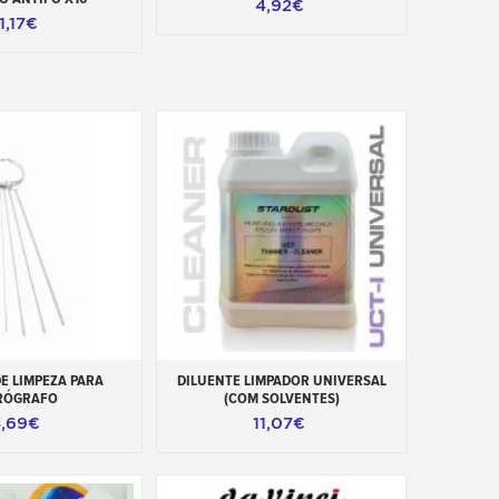
4,92€
1,17€
ao carrinho
Adicionar ao carrinho
E LIMPEZA PARA
DILUENTE LIMPADOR UNIVERSAL
RÓGRAFO
(COM SOLVENTES)
3,69€
11,07€