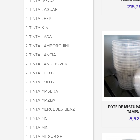
TINTA IVECO
215,2
TINTA JAGUAR
TINTA JEEP
TINTA KIA
TINTA LADA
TINTA LAMBORGHINI
TINTA LANCIA
TINTA LAND ROVER
TINTA LEXUS
TINTA LOTUS
TINTA MASERATI
TINTA MAZDA
Adicionar ao 
POTE DE MISTURA
TINTA MERCEDES BENZ
TAMPA 
TINTA MG
8,9
TINTA MINI
TINTA MITSUBISHI