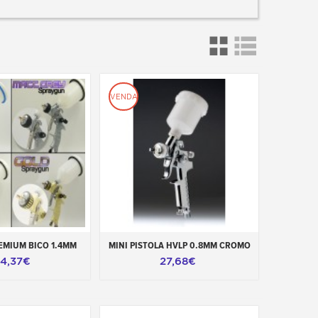
VENDA
ao carrinho
Adicionar ao carrinho
EMIUM BICO 1.4MM
MINI PISTOLA HVLP 0.8MM CROMO
54,37€
27,68€