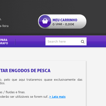
,
MEU CARRINHO
Unid
0
-
0,00€
a-feira
 PARA
GRAFO
NTAR ENGODOS DE PESCA
ão, pelo que aqui trataremos quase exclusivamente das
dos.
 / fluidas e finas.
erão ser utilizáveis se forem suf...
> Leia mais