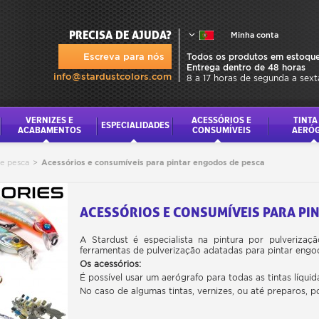
PRECISA DE AJUDA?
Minha conta
Escreva para nós
Todos os produtos em estoque
Entrega dentro de 48 horas
info@stardustcolors.com
8 a 17 horas de segunda a sext
VERNIZES E
ACESSÓRIOS E
TINTA
ESPECIALIDADES
ACABAMENTOS
CONSUMÍVEIS
AERÓ
de pesca
>
Acessórios e consumíveis para pintar engodos de pesca
ACESSÓRIOS E CONSUMÍVEIS PARA PI
A Stardust é especialista na pintura por pulverizaç
ferramentas de pulverização adatadas para pintar engo
Os acessórios:
É possível usar um aerógrafo para todas as tintas líquidas
No caso de algumas tintas, vernizes, ou até preparos, pod