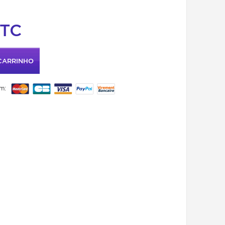
TC
CARRINHO
m: