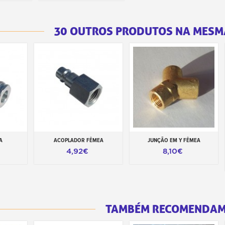
30 OUTROS PRODUTOS NA MESM
A
ACOPLADOR FÊMEA
JUNÇÃO EM Y FÊMEA
inho
Adicionar ao carrinho
Adicionar ao carrinho
4,92€
8,10€
TAMBÉM RECOMENDA