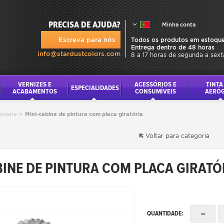
PRECISA DE AJUDA?
Minha conta
Escreva para nós
Todos os produtos em estoque
Entrega dentro de 48 horas
info@stardustcolors.com
8 a 17 horas de segunda a sext
VERNIZES E
ACESSÓRIOS E
TINTA
ESPECIALIDADES
ACABAMENTOS
CONSUMÍVEIS
AERÓ
roceria
>
Mini-cabine de pintura com placa giratória
Voltar para categoria
BINE DE PINTURA COM PLACA GIRATÓ
-
QUANTIDADE: