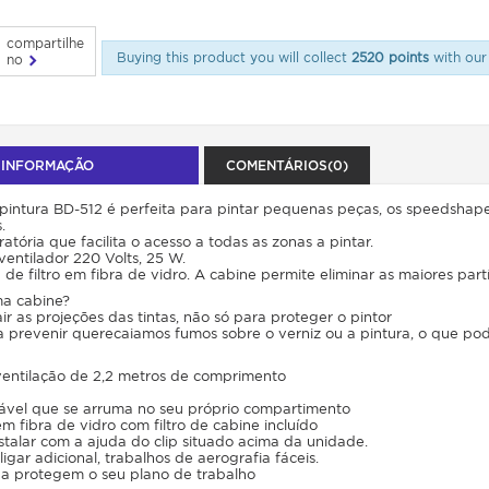
compartilhe
Buying this product you will collect
2520 points
with our 
no
 INFORMAÇÃO
COMENTÁRIOS(0)
 pintura BD-512 é perfeita para pintar pequenas peças, os speedshap
.
tória que facilita o acesso a todas as zonas a pintar.
entilador 220 Volts, 25 W.
 de filtro em fibra de vidro. A cabine permite eliminar as maiores part
ma cabine?
ir as projeções das tintas, não só para proteger o pintor
revenir querecaiamos fumos sobre o verniz ou a pintura, o que poder
entilação de 2,2 metros de comprimento
tável que se arruma no seu próprio compartimento
em fibra de vidro com filtro de cabine incluído
instalar com a ajuda do clip situado acima da unidade.
igar adicional, trabalhos de aerografia fáceis.
a protegem o seu plano de trabalho