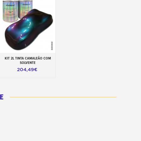
KIT 2L TINTA CAMALEÃO COM
Adicionar ao carrinho
SOLVENTE
204,49€
E