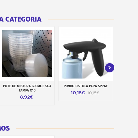
A CATEGORIA
POTE DE MISTURA 600ML E SUA
PUNHO PISTOLA PARA SPRAY
JUN
Adicionar ao carrinho
Adicionar ao carrinho
Adiciona
TAMPA X10
10,15€
10,15€
8,92€
MOS