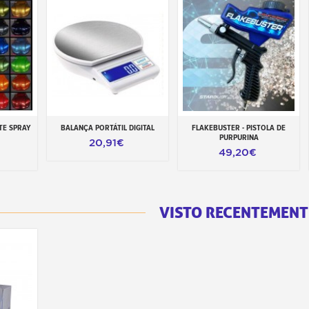
TE SPRAY
BALANÇA PORTÁTIL DIGITAL
FLAKEBUSTER - PISTOLA DE
inho
Adicionar ao carrinho
Adicionar ao carrinho
PURPURINA
20,91€
49,20€
VISTO RECENTEMENT