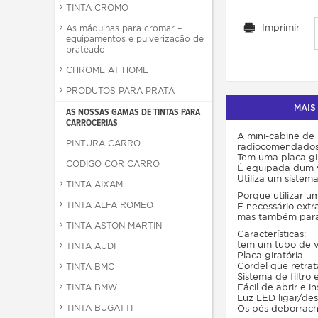
TINTA CROMO
Imprimir
As máquinas para cromar –
equipamentos e pulverização de
prateado
CHROME AT HOME
PRODUTOS PARA PRATA
MAIS
AS NOSSAS GAMAS DE TINTAS PARA
CARROCERIAS
A mini-cabine de
PINTURA CARRO
radiocomendados
Tem uma placa gira
CODIGO COR CARRO
É equipada dum v
Utiliza um sistema
TINTA AIXAM
Porque utilizar u
TINTA ALFA ROMEO
É necessário extra
mas também para p
TINTA ASTON MARTIN
Características:
tem um tubo de v
TINTA AUDI
Placa giratória
Cordel que retra
TINTA BMC
Sistema de filtro 
Fácil de abrir e 
TINTA BMW
Luz LED ligar/desl
TINTA BUGATTI
Os pés deborrach