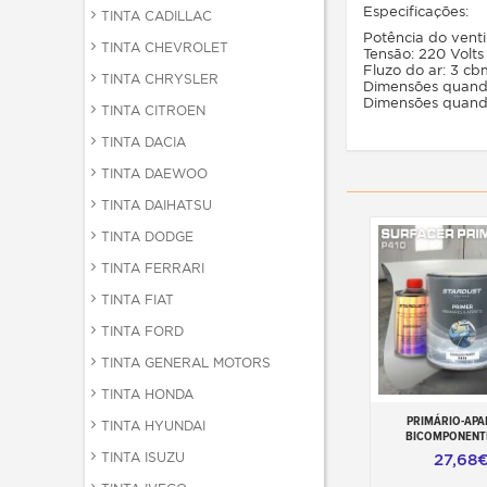
Especificações:
TINTA CADILLAC
Potência do venti
TINTA CHEVROLET
Tensão: 220 Volts
Fluzo do ar: 3 c
TINTA CHRYSLER
Dimensões quando 
Dimensões quando 
TINTA CITROEN
TINTA DACIA
TINTA DAEWOO
TINTA DAIHATSU
TINTA DODGE
TINTA FERRARI
TINTA FIAT
TINTA FORD
TINTA GENERAL MOTORS
TINTA HONDA
PRIMÁRIO-APA
Adicionar ao ca
TINTA HYUNDAI
BICOMPONENTE
TINTA ISUZU
27,68