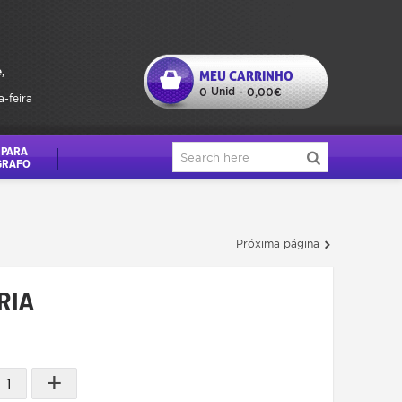
,
MEU CARRINHO
Unid
0
-
0,00€
a-feira
 PARA
GRAFO
Próxima página
RIA
+