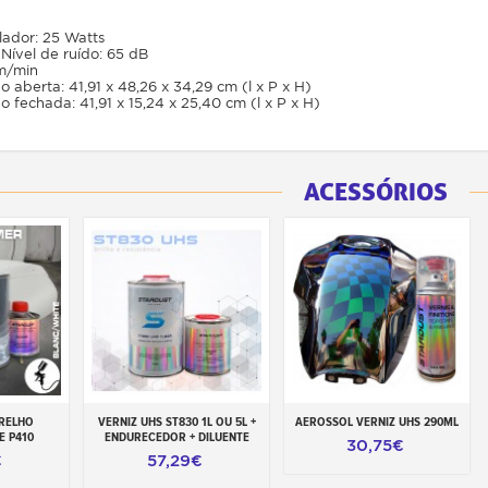
lador: 25 Watts
 Nível de ruído: 65 dB
bm/min
aberta: 41,91 x 48,26 x 34,29 cm (l x P x H)
fechada: 41,91 x 15,24 x 25,40 cm (l x P x H)
ACESSÓRIOS
RELHO
VERNIZ UHS ST830 1L OU 5L +
AEROSSOL VERNIZ UHS 290ML
rrinho
Adicionar ao carrinho
Adicionar ao carrinho
 P410
ENDURECEDOR + DILUENTE
30,75€
€
57,29€