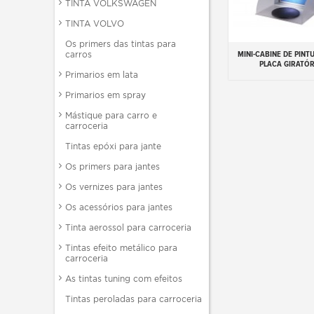
TINTA VOLKSWAGEN
TINTA VOLVO
Os primers das tintas para
MINI-CABINE DE PIN
carros
Adicionar ao carr
PLACA GIRATÓR
Primarios em lata
Primarios em spray
Mástique para carro e
carroceria
Tintas epóxi para jante
Os primers para jantes
Os vernizes para jantes
Os acessórios para jantes
Tinta aerossol para carroceria
Tintas efeito metálico para
carroceria
As tintas tuning com efeitos
Tintas peroladas para carroceria