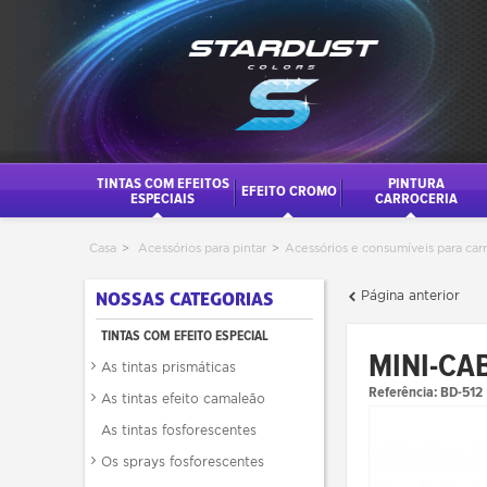
TINTAS COM EFEITOS
PINTURA
EFEITO CROMO
ESPECIAIS
CARROCERIA
Casa
>
Acessórios para pintar
>
Acessórios e consumíveis para car
Página anterior
NOSSAS CATEGORIAS
TINTAS COM EFEITO ESPECIAL
MINI-CA
As tintas prismáticas
Referência:
BD-512
As tintas efeito camaleão
As tintas fosforescentes
Os sprays fosforescentes