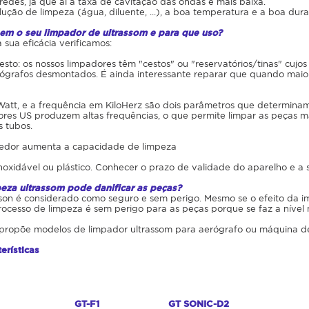
redes, já que aí a taxa de cavitação das ondas é mais baixa.
lução de limpeza (água, diluente, ...), a boa temperatura e a boa du
em o seu limpador de ultrassom e para que uso?
 sua eficácia verificamos:
esto: os nossos limpadores têm "cestos" ou "reservatórios/tinas" cu
ógrafos desmontados. É ainda interessante reparar que quando maior a
Watt, e a frequência em KiloHerz são dois parâmetros que determinam
ores US produzem altas frequências, o que permite limpar as peças m
s tubos.
edor aumenta a capacidade de limpeza
inoxidável ou plástico. Conhecer o prazo de validade do aparelho e a 
peza ultrassom pode danificar as peças?
sson é considerado como seguro e sem perigo. Mesmo se o efeito da i
processo de limpeza é sem perigo para as peças porque se faz a nível
 propõe modelos de limpador ultrassom para aerógrafo ou máquina d
erísticas
GT-F1
GT SONIC-D2