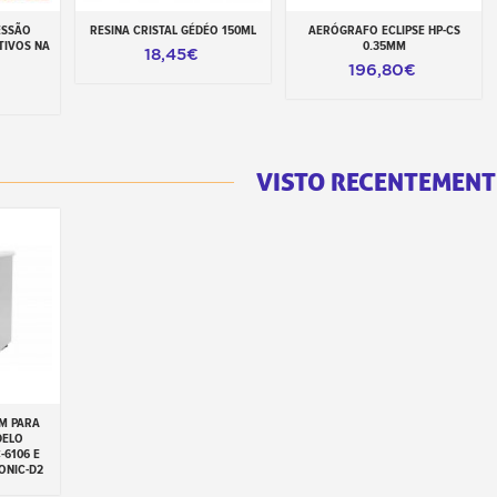
ESSÃO
RESINA CRISTAL GÉDÉO 150ML
AERÓGRAFO ECLIPSE HP-CS
inho
Adicionar ao carrinho
Adicionar ao carrinho
TIVOS NA
0.35MM
18,45€
196,80€
VISTO RECENTEMENT
M PARA
inho
DELO
-6106 E
ONIC-D2