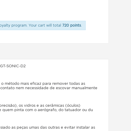
oyalty program. Your cart will total
720 points
.
L GT-SONIC-D2
mé o método mais eficaz para remover todas as
er contato nem necessidade de escovar manualmente
precisão), os vidros e as cerâmicas (óculos)
e quem pinta com o aerógrafo, do tatuador ou du
ado as peças umas das outras e evitar instalar as