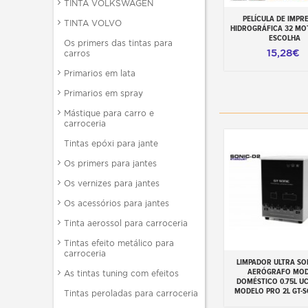
TINTA VOLKSWAGEN
PELÍCULA DE IMPR
Adicionar ao carr
TINTA VOLVO
HIDROGRÁFICA 32 MO
ESCOLHA
Os primers das tintas para
15,28€
carros
Primarios em lata
Primarios em spray
Mástique para carro e
carroceria
Tintas epóxi para jante
Os primers para jantes
Os vernizes para jantes
Os acessórios para jantes
Tinta aerossol para carroceria
Tintas efeito metálico para
carroceria
LIMPADOR ULTRA SO
Adicionar ao carr
AERÓGRAFO MO
As tintas tuning com efeitos
DOMÉSTICO 0.75L UC
MODELO PRO 2L GT-S
Tintas peroladas para carroceria