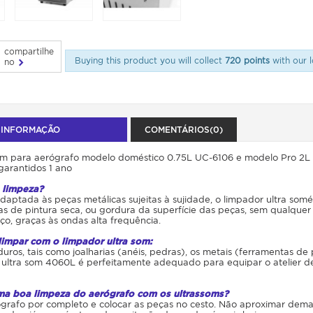
compartilhe
Buying this product you will collect
720 points
with our l
no
 INFORMAÇÃO
COMENTÁRIOS(0)
om para aerógrafo modelo doméstico 0.75L UC-6106 e modelo Pro 2
garantidos 1 ano
 limpeza?
daptada às peças metálicas sujeitas à sujidade, o limpador ultra so
as de pintura seca, ou gordura da superfície das peças, sem qualqu
o, graças às ondas alta frequência.
impar com o limpador ultra som:
duros, tais como joalharias (anéis, pedras), os metais (ferramentas de 
 ultra som 4060L é perfeitamente adequado para equipar o atelier d
ma boa limpeza do aerógrafo com os ultrassoms?
rafo por completo e colocar as peças no cesto. Não aproximar demasi