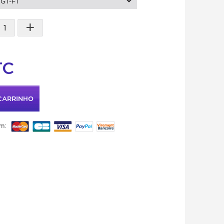
GT-F1
+
TC
CARRINHO
m: