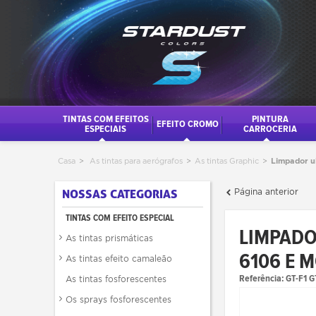
TINTAS COM EFEITOS
PINTURA
EFEITO CROMO
ESPECIAIS
CARROCERIA
Casa
>
As tintas para aerógrafos
>
As tintas Graphic
>
Limpador u
Página anterior
NOSSAS CATEGORIAS
TINTAS COM EFEITO ESPECIAL
LIMPADO
As tintas prismáticas
6106 E 
As tintas efeito camaleão
Referência:
GT-F1 
As tintas fosforescentes
Os sprays fosforescentes