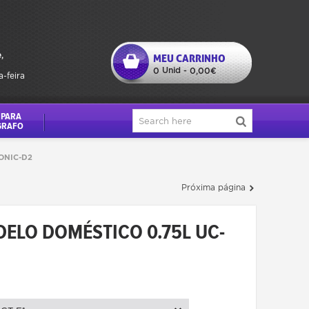
,
MEU CARRINHO
Unid
0
-
0,00€
a-feira
 PARA
GRAFO
SONIC-D2
Próxima página
ELO DOMÉSTICO 0.75L UC-