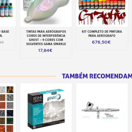
 BASE
TINTAS PARA AERÓGRAFOS
KIT COMPLETO DE PINTURA
inho
Adicionar ao carrinho
Adicionar ao carrinho
ML
CORES DE INTERFERÊNCIA
PARA AERÓGRAFO
GHOST – 9 CORES COM
676,50€
8€
SOLVENTES GAMA SPARKLE
17,84€
TAMBÉM RECOMENDA