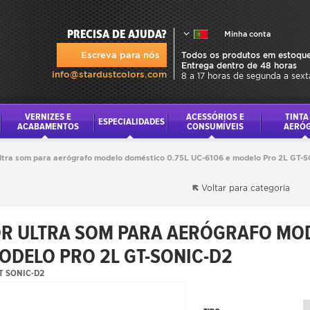
PRECISA DE AJUDA?
Minha conta
Escreva para nós
Todos os produtos em estoque
Entrega dentro de 48 horas
info@stardustcolors.com
8 a 17 horas de segunda a sext
VERNIZES E
ACESSÓRIOS E
TINTA
ESPECIALIDADES
ACABAMENTOS
CONSUMÍVEIS
AERÓ
ltra som para aerógrafo modelo doméstico 0.75L UC-6106 e modelo Pro 2L GT-
Voltar para categoria
R ULTRA SOM PARA AERÓGRAFO MOD
MODELO PRO 2L GT-SONIC-D2
GT SONIC-D2