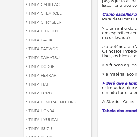
peças junto às pa
TINTA CADILLAC
Escolher a boa so
TINTA CHEVROLET
Como escolher b
Para determinar a
TINTA CHRYSLER
> o tamanho do c
TINTA CITROEN
em específico aer
mais elevada)
TINTA DACIA
> a potência em 
TINTA DAEWOO
Os nossos limpad
finos, os bicos e o
TINTA DAIHATSU
> a função aquec
TINTA DODGE
> a matéria: aço 
TINTA FERRARI
> Será que a lim
TINTA FIAT
O limpador ultra
é muito forte, o 
TINTA FORD
A StardustColors
TINTA GENERAL MOTORS
Tabela das caract
TINTA HONDA
TINTA HYUNDAI
TINTA ISUZU