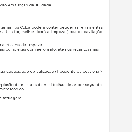
ração em função da sujidade.
jos tamanhos Cxlxa podem conter pequenas ferramentas,
 tina for, melhor ficará a limpeza (taxa de cavitação
 a eficácia da limpeza
ais complexas dum aerógrafo, até nos recantos mais
sua capacidade de utilização (frequente ou ocasional)
mplosão de milhares de mini bolhas de ar por segundo
 microscópico
e tatuagem.