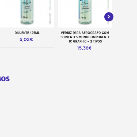
DILUENTE 125ML
VERNIZ PARA AERÓGRAFO COM
TINTA CAN
Adicionar ao carrinho
Adicionar ao carrinho
Adiciona
SOLVENTES MONOCOMPONENTE
PAR
5,02€
1C GRAPHIC – 2 TIPOS
15,38€
MOS