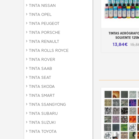
TINTA NISSAN
TINTA OPEL
TINTA PEUGEOT
TINTA PORSCHE
TINTAS AERÓGRAFO
Adicionar ao carr
SOLVENTE 125
TINTA RENAULT
13,84€
15,3
TINTA ROLLS ROYCE
TINTA ROVER
TINTA SAAB
TINTA SEAT
TINTA SKODA
TINTA SMART
TINTA SSANGYONG
TINTA SUBARU
TINTA SUZUKI
TINTA TOYOTA