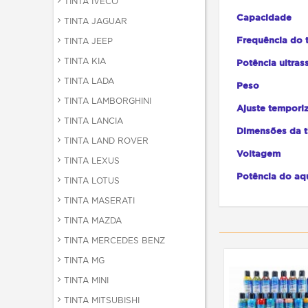
TINTA IVECO
Capacidade
TINTA JAGUAR
Frequência
do
TINTA JEEP
TINTA KIA
Potência
ultra
TINTA LADA
Peso
TINTA LAMBORGHINI
Ajuste
tempori
TINTA LANCIA
Dimensões
da
TINTA LAND ROVER
Voltagem
TINTA LEXUS
Potência
do
aq
TINTA LOTUS
TINTA MASERATI
TINTA MAZDA
TINTA MERCEDES BENZ
TINTA MG
TINTA MINI
TINTA MITSUBISHI