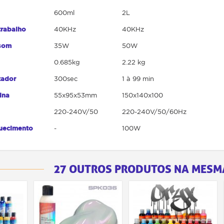
600ml
2L
trabalho
40KHz
40KHz
ssom
35W
50W
0.685kg
2.22 kg
zador
300sec
1 à 99
min
tina
55x95x53mm
150x140x100
220-240V/50
220-240V/50/60Hz
uecimento
-
100W
27 OUTROS PRODUTOS NA MESM