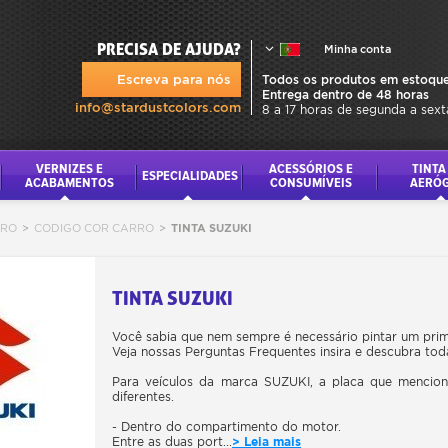
PRECISA DE AJUDA?
Minha conta
Escreva para nós
Todos os produtos em estoque
Entrega dentro de 48 horas
info@stardustcolors.com
8 a 17 horas de segunda a sext
VERNIZES E
ACESSÓRIOS E
TINTA
ESPECIALIDADES
ACABAMENTOS
CONSUMÍVEIS
AERÓ
RRO
>
CODIGO COR CARRO
>
TINTA SUZUKI
TINTA SUZUKI
Você sabia que nem sempre é necessário pintar um prime
Veja nossas Perguntas Frequentes insira e descubra toda
Para veículos da marca SUZUKI, a placa que menciona
diferentes.
- Dentro do compartimento do motor.
Entre as duas port...
> Leia mais