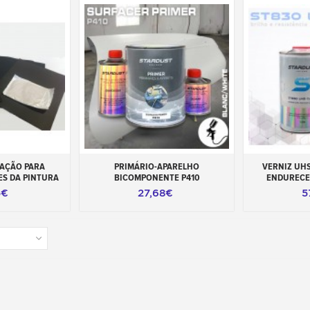
carrinho
Adicionar ao carrinho
Adicionar 
RAÇÃO PARA
PRIMÁRIO-APARELHO
VERNIZ UHS 
ES DA PINTURA
BICOMPONENTE P410
ENDURECE
5€
27,68€
5