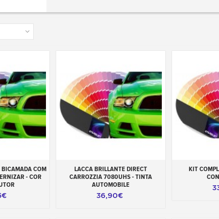
carrinho
Adicionar ao carrinho
Adicionar 
A BICAMADA COM
LACCA BRILLANTE DIRECT
KIT COMPL
ERNIZAR - COR
CARROZZIA 7080UHS - TINTA
CON
UTOR
AUTOMOBILE
3
5€
36,90€