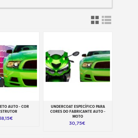
ao carrinho
Adicionar ao carrinho
ETO AUTO - COR
UNDERCOAT ESPECÍFICO PARA
STRUTOR
CORES DO FABRICANTE AUTO -
MOTO
38,15€
30,75€