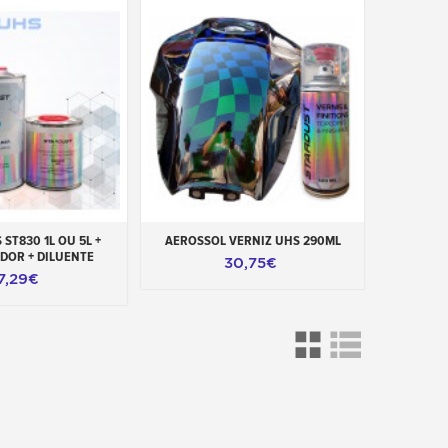
ao carrinho
Adicionar ao carrinho
ST830 1L OU 5L +
AEROSSOL VERNIZ UHS 290ML
DOR + DILUENTE
30,75€
7,29€