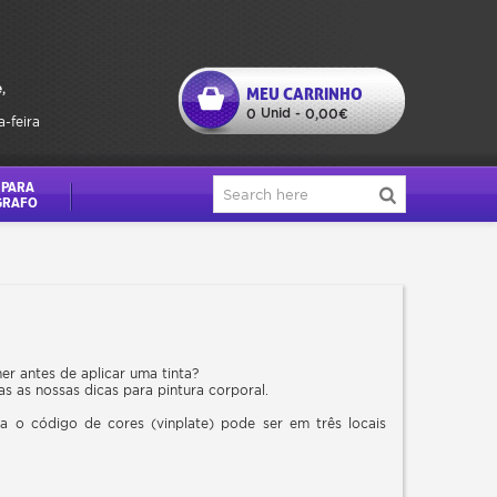
,
MEU CARRINHO
Unid
0
-
0,00€
a-feira
 PARA
GRAFO
r antes de aplicar uma tinta?
s as nossas dicas para pintura corporal.
 o código de cores (vinplate) pode ser em três locais