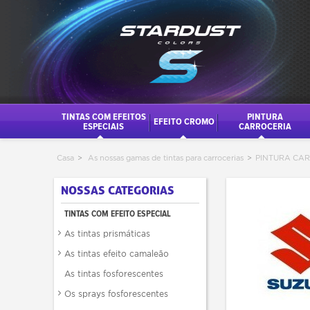
TINTAS COM EFEITOS
PINTURA
EFEITO CROMO
ESPECIAIS
CARROCERIA
Casa
>
As nossas gamas de tintas para carrocerias
>
PINTURA CA
NOSSAS CATEGORIAS
TINTAS COM EFEITO ESPECIAL
As tintas prismáticas
As tintas efeito camaleão
As tintas fosforescentes
Os sprays fosforescentes