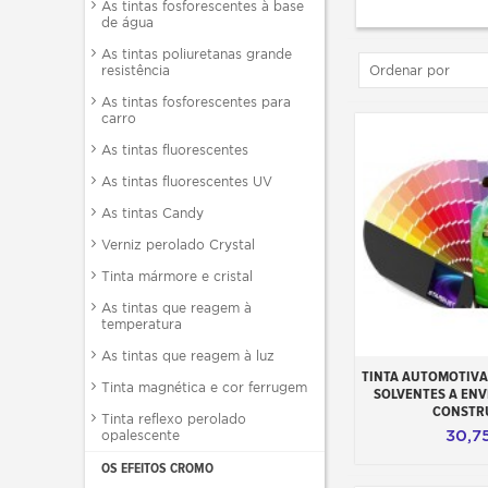
As tintas fosforescentes à base
de água
As tintas poliuretanas grande
resistência
Ordenar por
As tintas fosforescentes para
carro
As tintas fluorescentes
As tintas fluorescentes UV
As tintas Candy
Verniz perolado Crystal
Tinta mármore e cristal
As tintas que reagem à
temperatura
As tintas que reagem à luz
Adicionar ao 
TINTA AUTOMOTIV
Tinta magnética e cor ferrugem
SOLVENTES A ENV
CONSTR
Tinta reflexo perolado
30,7
opalescente
OS EFEITOS CROMO