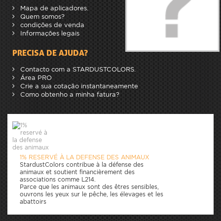
Mapa de aplicadores.
Quem somos?
condições de venda
Informações legais
PRECISA DE AJUDA?
Contacto com a STARDUSTCOLORS.
Área PRO
Crie a sua cotação instantaneamente
Como obtenho a minha fatura?
1% RESERVÉ À LA DEFENSE DES ANIMAUX
StardustColors contribue à la défense des
animaux et soutient financièrement des
associations comme L214.
Parce que les animaux sont des êtres sensibles,
ouvrons les yeux sur le pêche, les élevages et les
abattoirs