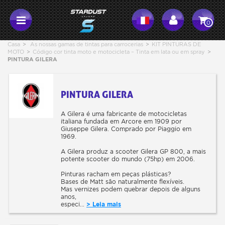
0
Casa
>
As nossas gamas de tintas para carrocerias
>
KIT PINTURAS DE
MOTO
>
Código cor tinta moto e motocicleta – Tinta em lata ou em spray
>
PINTURA GILERA
PINTURA GILERA
A Gilera é uma fabricante de motocicletas
italiana fundada em Arcore em 1909 por
Giuseppe Gilera. Comprado por Piaggio em
1969.
A Gilera produz a scooter Gilera GP 800, a mais
potente scooter do mundo (75hp) em 2006.
Pinturas racham em peças plásticas?
Bases de Matt são naturalmente flexíveis.
Mas vernizes podem quebrar depois de alguns
anos,
especi...
> Leia mais