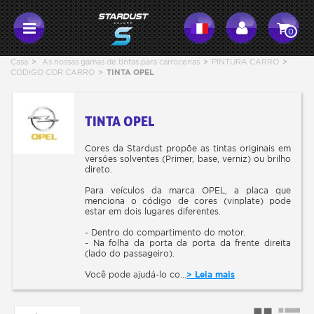
0
Casa
>
As nossas gamas de tintas para carrocerias
>
PINTURA CARRO
>
CODIGO COR CARRO
>
TINTA OPEL
TINTA OPEL
Cores da Stardust propõe as tintas originais em
versões solventes (Primer, base, verniz) ou brilho
direto.
Para veículos da marca OPEL, a placa que
menciona o código de cores (vinplate) pode
estar em dois lugares diferentes.
- Dentro do compartimento do motor.
- Na folha da porta da porta da frente direita
(lado do passageiro).
Você pode ajudá-lo co...
> Leia mais