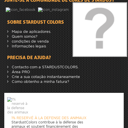
SOBRE STARDUST COLORS
Mapa de aplicadores.
Quem somos?
condições de venda
Informações legais
PRECISA DE AJUDA?
Contacto com a STARDUSTCOLORS.
Área PRO
Crie a sua cotação instantaneamente
Como obtenho a minha fatura?
1% RESERVÉ À LA DEFENSE DES ANIMAUX
StardustColors contribue à la défense des
animaux et soutient financièrement des