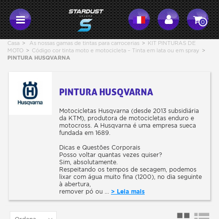
0
Casa
>
As nossas gamas de tintas para carrocerias
>
KIT PINTURAS DE
MOTO
>
Código cor tinta moto e motocicleta – Tinta em lata ou em spray
>
PINTURA HUSQVARNA
PINTURA HUSQVARNA
Motocicletas Husqvarna (desde 2013 subsidiária
da KTM), produtora de motocicletas enduro e
motocross. A Husqvarna é uma empresa sueca
fundada em 1689.
Dicas e Questões Corporais
Posso voltar quantas vezes quiser?
Sim, absolutamente.
Respeitando os tempos de secagem, podemos
lixar com água muito fina (1200), no dia seguinte
à abertura,
remover pó ou ...
> Leia mais