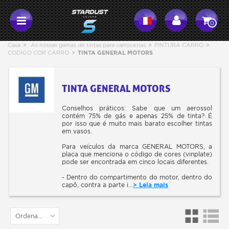
0
Casa
>
As nossas gamas de tintas para carrocerias
>
PINTURA CARRO
>
CODIGO COR CARRO
>
TINTA GENERAL MOTORS
TINTA GENERAL MOTORS
Conselhos práticos: Sabe que um aerossol
contém 75% de gás e apenas 25% de tinta? É
por isso que é muito mais barato escolher tintas
em vasos.
Para veículos da marca GENERAL MOTORS, a
placa que menciona o código de cores (vinplate)
pode ser encontrada em cinco locais diferentes.
- Dentro do compartimento do motor, dentro do
capô, contra a parte i...
> Leia mais
Ordenar por