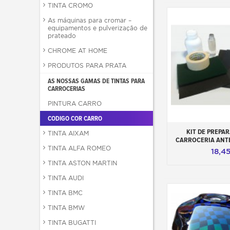
TINTA CROMO
As máquinas para cromar –
equipamentos e pulverização de
prateado
CHROME AT HOME
PRODUTOS PARA PRATA
AS NOSSAS GAMAS DE TINTAS PARA
CARROCERIAS
PINTURA CARRO
CODIGO COR CARRO
Adicionar ao 
KIT DE PREPA
TINTA AIXAM
CARROCERIA ANT
TINTA ALFA ROMEO
18,4
TINTA ASTON MARTIN
TINTA AUDI
TINTA BMC
TINTA BMW
TINTA BUGATTI