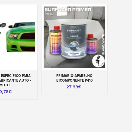
ao carrinho
Adicionar ao carrinho
ESPECÍFICO PARA
PRIMÁRIO-APARELHO
ABRICANTE AUTO -
BICOMPONENTE P410
MOTO
27,68€
0,75€