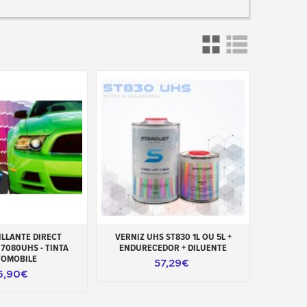
ao carrinho
Adicionar ao carrinho
ILLANTE DIRECT
VERNIZ UHS ST830 1L OU 5L +
7080UHS - TINTA
ENDURECEDOR + DILUENTE
TOMOBILE
57,29€
6,90€