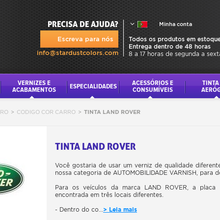
PRECISA DE AJUDA?
Minha conta
Escreva para nós
Todos os produtos em estoque
Entrega dentro de 48 horas
info@stardustcolors.com
8 a 17 horas de segunda a sext
VERNIZES E
ACESSÓRIOS E
TINTA
ESPECIALIDADES
ACABAMENTOS
CONSUMÍVEIS
AERÓ
RRO
>
CODIGO COR CARRO
>
TINTA LAND ROVER
TINTA LAND ROVER
Você gostaria de usar um verniz de qualidade diferente
nossa categoria de AUTOMOBILIDADE VARNISH, para desc
Para os veículos da marca LAND ROVER, a placa q
encontrada em três locais diferentes.
- Dentro do co...
> Leia mais