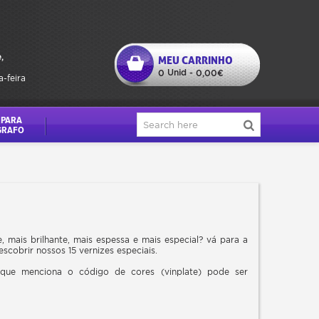
,
MEU CARRINHO
Unid
0
-
0,00€
a-feira
 PARA
GRAFO
, mais brilhante, mais espessa e mais especial? vá para a
obrir nossos 15 vernizes especiais.
ue menciona o código de cores (vinplate) pode ser