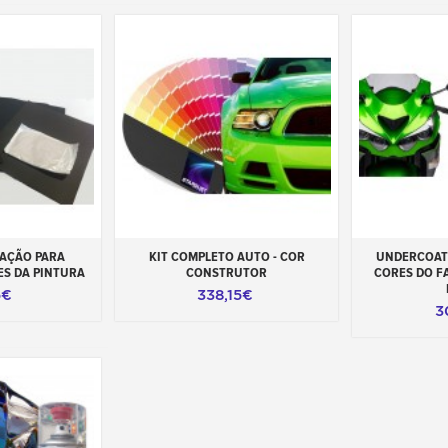
carrinho
Adicionar ao carrinho
Adicionar 
RAÇÃO PARA
KIT COMPLETO AUTO - COR
UNDERCOAT 
ES DA PINTURA
CONSTRUTOR
CORES DO F
5€
338,15€
3