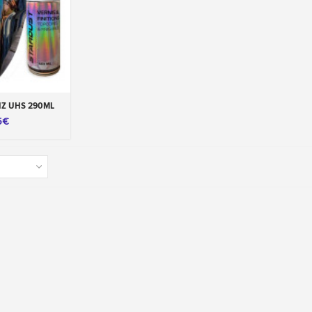
carrinho
IZ UHS 290ML
5€