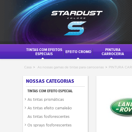
TINTAS COM EFEITOS
PINTURA
EFEITO CROMO
ESPECIAIS
CARROCERIA
Casa
>
As nossas gamas de tintas para carrocerias
>
PINTURA CA
NOSSAS CATEGORIAS
TINTAS COM EFEITO ESPECIAL
As tintas prismáticas
As tintas efeito camaleão
As tintas fosforescentes
Os sprays fosforescentes