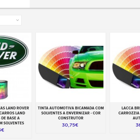
carrinho
Adicionar ao carrinho
Adicionar 
VAS LAND ROVER
TINTA AUTOMOTIVA BICAMADA COM
LACCA BR
 CARROS LAND
SOLVENTES A ENVERNIZAR - COR
CARROZZIA 
 DE BASE A
CONSTRUTOR
AU
M SOLVENTES
30,75€
3
5€