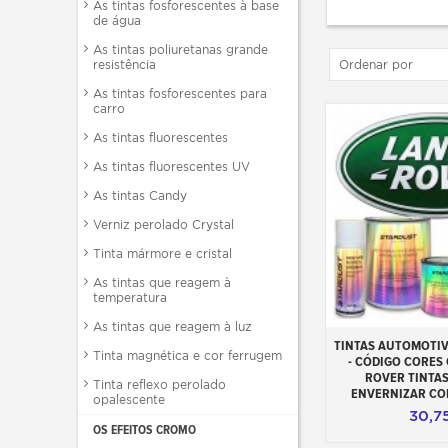
As tintas fosforescentes à base
de água
As tintas poliuretanas grande
resistência
Ordenar por
As tintas fosforescentes para
carro
As tintas fluorescentes
As tintas fluorescentes UV
As tintas Candy
Verniz perolado Crystal
Tinta mármore e cristal
As tintas que reagem à
temperatura
As tintas que reagem à luz
Adicionar ao 
TINTAS AUTOMOTI
Tinta magnética e cor ferrugem
- CÓDIGO CORES
ROVER TINTAS
Tinta reflexo perolado
ENVERNIZAR CO
opalescente
30,7
OS EFEITOS CROMO