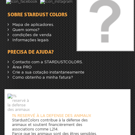
SOBRE STARDUST COLORS
Mapa de aplicadores.
Quem somos?
condições de venda
Informações legais
PRECISA DE AJUDA?
Contacto com a STARDUSTCOLORS.
Área PRO
Crie a sua cotação instantaneamente
Como obtenho a minha fatura?
1% RESERVÉ À LA DEFENSE DES ANIMAUX
StardustColors contribue à la défense des
animaux et soutient financièrement des
associations comme L214.
Parce que les animaux sont des êtres sensibles,