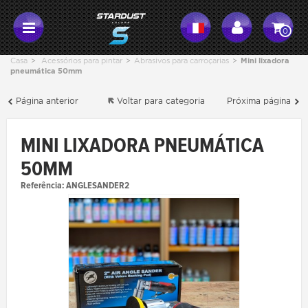
0
Casa
>
Acessórios para pintar
>
Abrasivos para carroçarias
>
Mini lixadora
pneumática 50mm
Página anterior
Voltar para categoria
Próxima página
MINI LIXADORA PNEUMÁTICA
50MM
Referência:
ANGLESANDER2