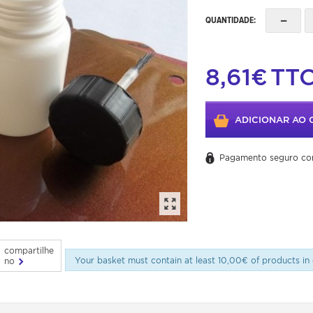
-
QUANTIDADE:
8,61€
TT
ADICIONAR AO 
Pagamento seguro co
compartilhe
Your basket must contain at least 10,00€ of products in 
no