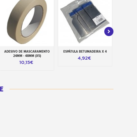
ADESIVO DE MASCARAMENTO
ESPÁTULA BETUMADEIRA X 4
ESPONJA D
Adicionar ao carrinho
Adicionar ao carrinho
Adiciona
24MM - 48MM (X5)
DE
4,92€
10,15€
E