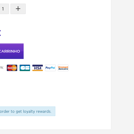
+
C
CARRINHO
m:
order to get loyalty rewards.