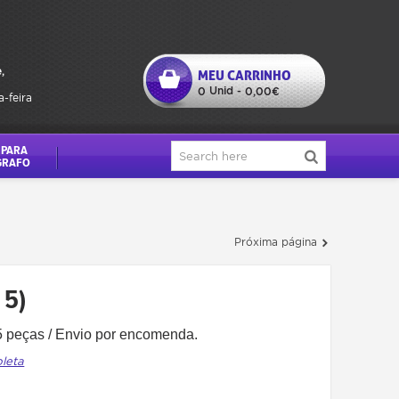
,
MEU CARRINHO
Unid
0
-
0,00€
a-feira
 PARA
GRAFO
Próxima página
 5)
 5 peças / Envio por encomenda.
pleta