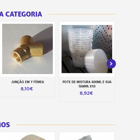
A CATEGORIA
JUNÇÃO EM Y FÊMEA
POTE DE MISTURA 600ML E SUA
PUNHO PI
Adicionar ao carrinho
Adicionar ao carrinho
Adiciona
TAMPA X10
8,10€
10,
8,92€
MOS