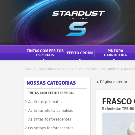
TINTAS COM EFEITOS
PINTURA
EFEITO CROMO
ESPECIAIS
CARROCERIA
Casa
>
Acessórios para pintar
>
Acessórios e consumíveis para car
Página anterior
NOSSAS CATEGORIAS
TINTAS COM EFEITO ESPECIAL
FRASCO 
As tintas prismáticas
Referência:
TPB-50
As tintas efeito camaleão
As tintas fosforescentes
Os sprays fosforescentes