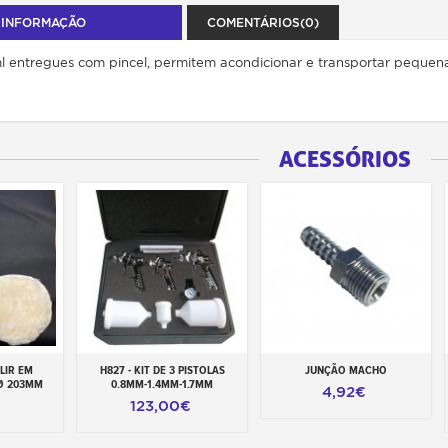
 INFORMAÇÃO
COMENTÁRIOS(0)
l entregues com pincel, permitem acondicionar e transportar pequen
ACESSÓRIOS
LIR EM
H827 - KIT DE 3 PISTOLAS
JUNÇÃO MACHO
rrinho
Adicionar ao carrinho
Adicionar ao carrinho
Ø 203MM
0.8MM-1.4MM-1.7MM
4,92€
123,00€