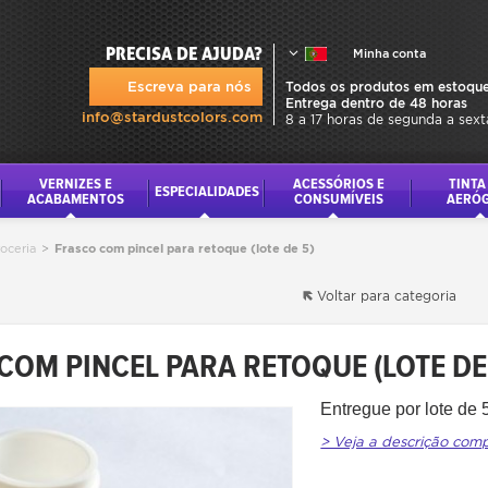
PRECISA DE AJUDA?
Minha conta
Escreva para nós
Todos os produtos em estoque
Entrega dentro de 48 horas
info@stardustcolors.com
8 a 17 horas de segunda a sext
VERNIZES E
ACESSÓRIOS E
TINTA
ESPECIALIDADES
ACABAMENTOS
CONSUMÍVEIS
AERÓ
roceria
>
Frasco com pincel para retoque (lote de 5)
Voltar para categoria
COM PINCEL PARA RETOQUE (LOTE DE
Entregue por lote de
> Veja a descrição com