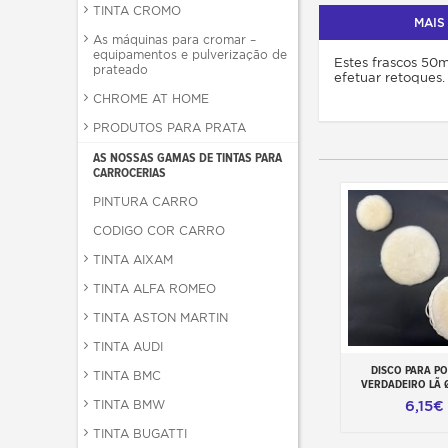
TINTA CROMO
MAIS
As máquinas para cromar –
equipamentos e pulverização de
Estes frascos 50m
prateado
efetuar retoques.
CHROME AT HOME
PRODUTOS PARA PRATA
AS NOSSAS GAMAS DE TINTAS PARA
CARROCERIAS
PINTURA CARRO
CODIGO COR CARRO
TINTA AIXAM
TINTA ALFA ROMEO
TINTA ASTON MARTIN
TINTA AUDI
DISCO PARA PO
Adicionar ao ca
TINTA BMC
VERDADEIRO LÃ 
TINTA BMW
6,15€
TINTA BUGATTI