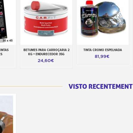
INTAS
BETUMES PARA CARROÇARIA 2
TINTA CROMO ESPELHADA
inho
Adicionar ao carrinho
Adicionar ao carrinho
ES
KG + ENDURECEDOR 35G
81,99€
24,60€
VISTO RECENTEMENT