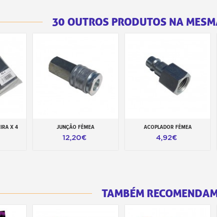
30 OUTROS PRODUTOS NA MESM
IRA X 4
JUNÇÃO FÊMEA
ACOPLADOR FÊMEA
inho
Adicionar ao carrinho
Adicionar ao carrinho
12,20€
4,92€
TAMBÉM RECOMENDA