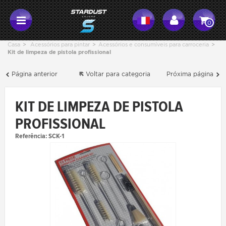
0
Casa
>
Acessórios para pintar
>
Acessórios e consumíveis para carroceria
>
Kit de limpeza de pistola profissional
Página anterior
Voltar para categoria
Próxima página
KIT DE LIMPEZA DE PISTOLA
PROFISSIONAL
Referência:
SCK-1