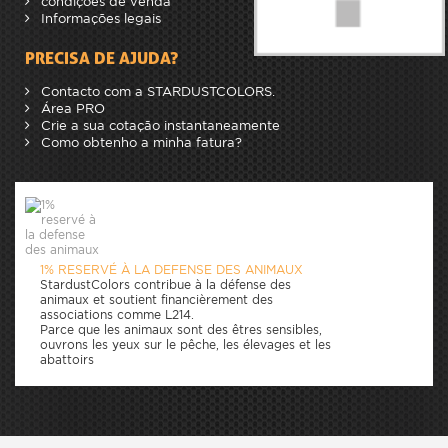
condições de venda
Informações legais
PRECISA DE AJUDA?
Contacto com a STARDUSTCOLORS.
Área PRO
Crie a sua cotação instantaneamente
Como obtenho a minha fatura?
1% RESERVÉ À LA DEFENSE DES ANIMAUX
StardustColors contribue à la défense des
animaux et soutient financièrement des
associations comme L214.
Parce que les animaux sont des êtres sensibles,
ouvrons les yeux sur le pêche, les élevages et les
abattoirs