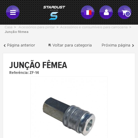
0
Casa
>
Acessórios para pintar
>
Acessórios e consumíveis para carroceria
>
Junção fêmea
Página anterior
Voltar para categoria
Próxima página
JUNÇÃO FÊMEA
Referência:
ZF-14