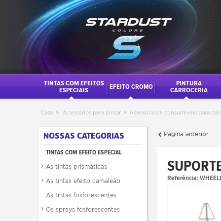
TINTAS COM EFEITOS
PINTURA
EFEITO CROMO
ESPECIAIS
CARROCERIA
Casa
>
Acessórios para pintar
>
Acessórios e consumíveis para car
Página anterior
NOSSAS CATEGORIAS
TINTAS COM EFEITO ESPECIAL
SUPORTE
As tintas prismáticas
Referência:
WHEEL
As tintas efeito camaleão
As tintas fosforescentes
Os sprays fosforescentes