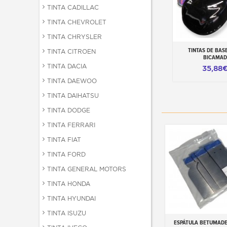
TINTA CADILLAC
TINTA CHEVROLET
TINTA CHRYSLER
TINTAS DE BAS
TINTA CITROEN
Adicionar ao ca
BICAMAD
TINTA DACIA
35,88
TINTA DAEWOO
TINTA DAIHATSU
TINTA DODGE
TINTA FERRARI
TINTA FIAT
TINTA FORD
TINTA GENERAL MOTORS
TINTA HONDA
TINTA HYUNDAI
TINTA ISUZU
ESPÁTULA BETUMADE
Adicionar ao carr