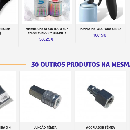
E (BASE
VERNIZ UHS ST830 1L OU 5L +
PUNHO PISTOLA PARA SPRAY
rrinho
Adicionar ao carrinho
Adicionar ao carrinho
)
ENDURECEDOR + DILUENTE
10,15€
€
57,29€
30 OUTROS PRODUTOS NA MESM
IRA X 4
JUNÇÃO FÊMEA
ACOPLADOR FÊMEA
inho
Adicionar ao carrinho
Adicionar ao carrinho