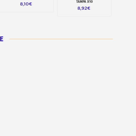
TAMPA X10
8,10€
10,
8,92€
E