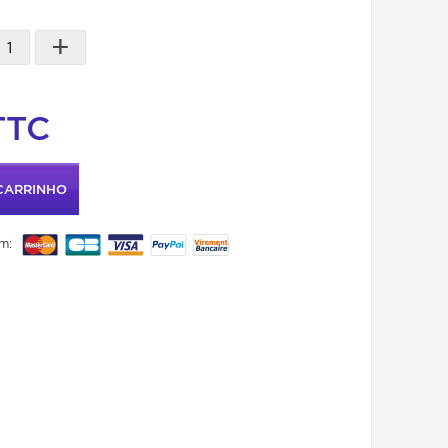
+
TTC
CARRINHO
m: