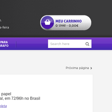
,
MEU CARRINHO
Unid
0
-
0,00€
a-feira
 PARA
GRAFO
Próxima página
 papel
l, em 72/96h no Brasil
pleta