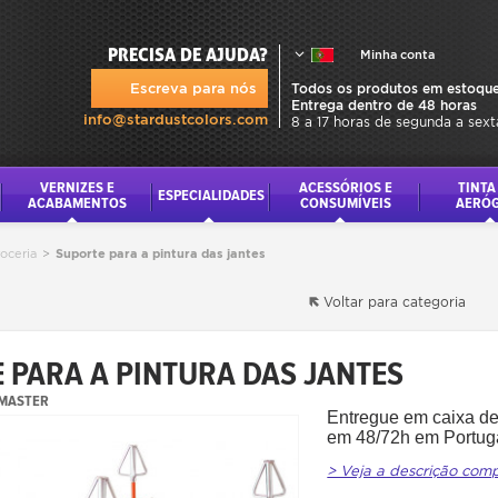
PRECISA DE AJUDA?
Minha conta
Escreva para nós
Todos os produtos em estoque
Entrega dentro de 48 horas
info@stardustcolors.com
8 a 17 horas de segunda a sext
VERNIZES E
ACESSÓRIOS E
TINTA
ESPECIALIDADES
ACABAMENTOS
CONSUMÍVEIS
AERÓ
roceria
>
Suporte para a pintura das jantes
Voltar para categoria
 PARA A PINTURA DAS JANTES
MASTER
Entregue em caixa de
em 48/72h em Portuga
> Veja a descrição com