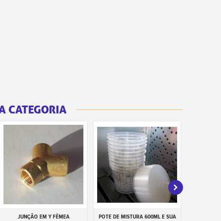
A CATEGORIA
JUNÇÃO EM Y FÊMEA
POTE DE MISTURA 600ML E SUA
PUNHO PI
Adicionar ao carrinho
Adicionar ao carrinho
Adiciona