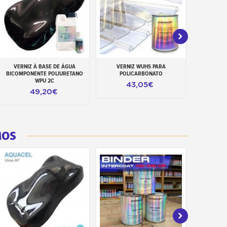
VERNIZ À BASE DE ÁGUA
VERNIZ WUHS PARA
VERNIZ
Adicionar ao carrinho
Adicionar ao carrinho
Adiciona
BICOMPONENTE POLIURETANO
POLICARBONATO
ALIMENTA
WPU 2C
43,05€
49,20€
MOS