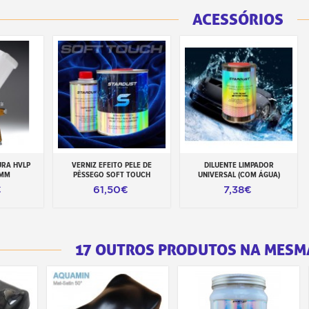
ACESSÓRIOS
URA HVLP
VERNIZ EFEITO PELE DE
DILUENTE LIMPADOR
rrinho
Adicionar ao carrinho
Adicionar ao carrinho
4MM
PÊSSEGO SOFT TOUCH
UNIVERSAL (COM ÁGUA)
€
61,50€
7,38€
17 OUTROS PRODUTOS NA MESM