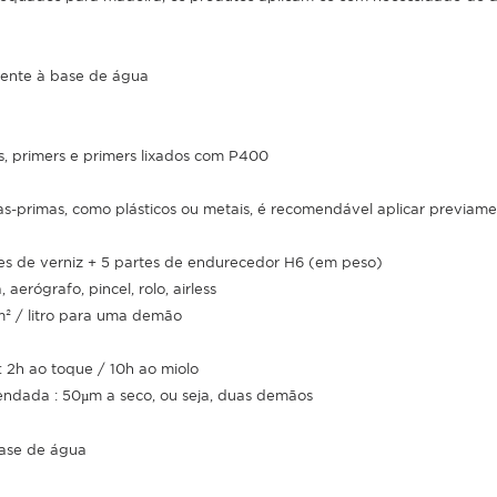
nente à base de água
s, primers e primers lixados com P400
as-primas, como plásticos ou metais, é recomendável aplicar previa
tes de verniz + 5 partes de endurecedor H6 (em peso)
, aerógrafo, pincel, rolo, airless
m² / litro para uma demão
 2h ao toque / 10h ao miolo
ndada : 50µm a seco, ou seja, duas demãos
 base de água