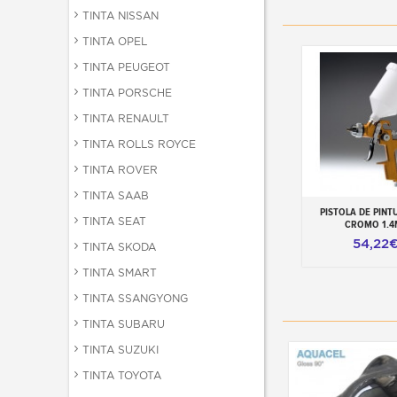
TINTA NISSAN
TINTA OPEL
TINTA PEUGEOT
TINTA PORSCHE
TINTA RENAULT
TINTA ROLLS ROYCE
TINTA ROVER
TINTA SAAB
PISTOLA DE PINT
Adicionar ao ca
TINTA SEAT
CROMO 1.
54,22
TINTA SKODA
TINTA SMART
TINTA SSANGYONG
TINTA SUBARU
TINTA SUZUKI
TINTA TOYOTA