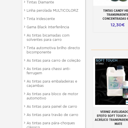
Tintas Diamante
Linha perolada MULTICOLORZ
TINTAS CANDY H
Adicionar ao carr
TRANSPARENT
CONCENTRADAS 
Tinta Iridescente
12,30€
Gama Black Interferência
As tintas bicamadas com
solventes para carro
Tinta automotiva brilho directo
bicomponente
As tintas para carro de coleção
As tintas para chassi anti-
ferrugem
As tintas para embaladeiras e
caçambas
As tintas para bloco de motor
automotivo
As tintas para painel de carro
VERNIZ AVELUDAD
Adicionar ao carr
As tintas para travão de carro
EFEITO SOFT TOUCH 
ACRÍLICO TRANSPAREN
As tintas para pára-choques
MATE
clássico