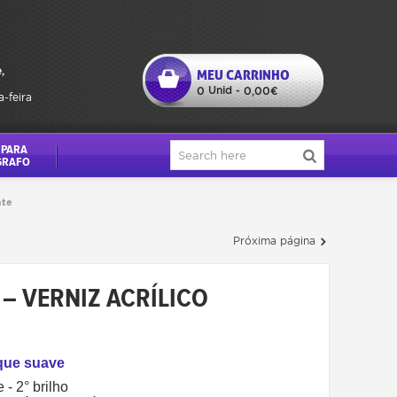
,
MEU CARRINHO
Unid
0
-
0,00€
a-feira
 PARA
GRAFO
ate
Próxima página
– VERNIZ ACRÍLICO
oque suave
 - 2° brilho