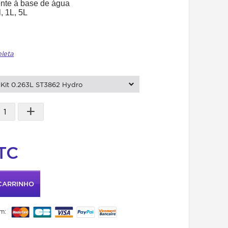
te à base de água
 1L, 5L
pleta
Kit 0.263L ST3862 Hydro
+
TC
CARRINHO
m: