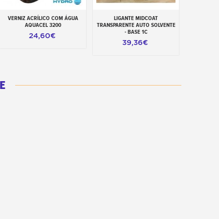
VERNIZ ACRÍLICO COM ÁGUA
LIGANTE MIDCOAT
LIGANTE A
Adicionar ao carrinho
Adicionar ao carrinho
Adiciona
AQUACEL 3200
TRANSPARENTE AUTO SOLVENTE
- BASE 1C
24,60€
39,36€
E