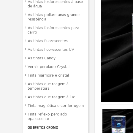
As tintas fosforescentes à base
de água
As tintas poliuretanas grande
resistência
As tintas fosforescentes para
carro
As tintas fluorescentes
As tintas fluorescentes UV
As tintas Candy
Verniz perolado Crystal
Tinta mármore e cristal
As tintas que reagem à
temperatura
As tintas que reagem à luz
Tinta magnética e cor ferrugem
Tinta reflexo perolado
opalescente
OS EFEITOS CROMO