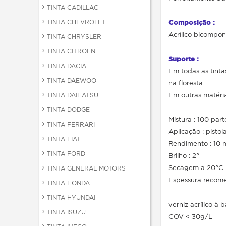
TINTA CADILLAC
TINTA CHEVROLET
Composição :
Acrílico bicompo
TINTA CHRYSLER
TINTA CITROEN
Suporte :
TINTA DACIA
Em todas as tinta
TINTA DAEWOO
na floresta
Em outras matéri
TINTA DAIHATSU
TINTA DODGE
Mistura : 100 par
TINTA FERRARI
Aplicação : pistola
TINTA FIAT
Rendimento : 10 
TINTA FORD
Brilho : 2°
Secagem a 20°C :
TINTA GENERAL MOTORS
Espessura recome
TINTA HONDA
TINTA HYUNDAI
verniz acrílico à
TINTA ISUZU
COV < 30g/L