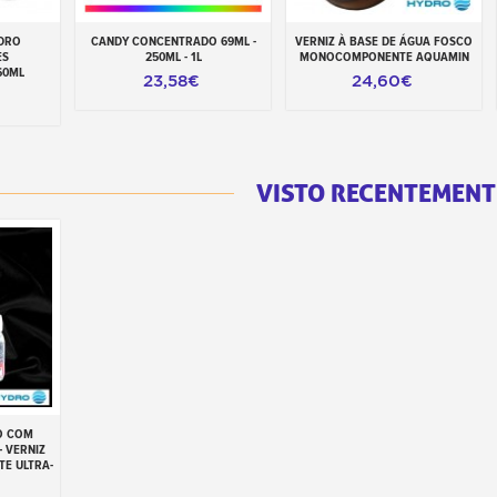
IDRO
CANDY CONCENTRADO 69ML -
VERNIZ À BASE DE ÁGUA FOSCO
inho
Adicionar ao carrinho
Adicionar ao carrinho
ES
250ML - 1L
MONOCOMPONENTE AQUAMIN
60ML
23,58€
24,60€
VISTO RECENTEMENT
O COM
inho
– VERNIZ
TE ULTRA-