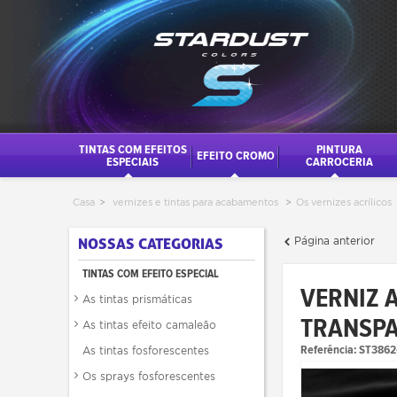
TINTAS COM EFEITOS
PINTURA
EFEITO CROMO
ESPECIAIS
CARROCERIA
Casa
>
vernizes e tintas para acabamentos
>
Os vernizes acrílicos
Página anterior
NOSSAS CATEGORIAS
TINTAS COM EFEITO ESPECIAL
VERNIZ 
As tintas prismáticas
TRANSPA
As tintas efeito camaleão
Referência:
ST3862
As tintas fosforescentes
Os sprays fosforescentes