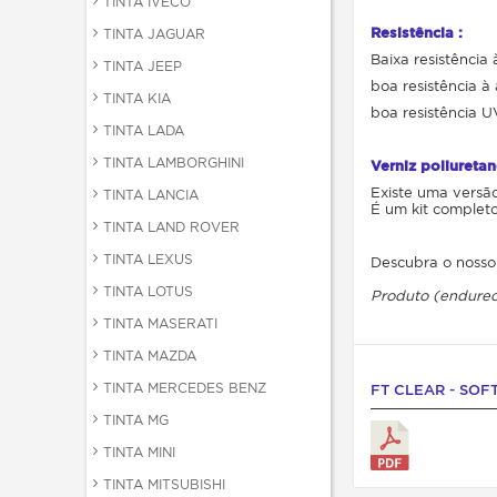
TINTA IVECO
Resistência :
TINTA JAGUAR
Baixa resistência
TINTA JEEP
boa resistência à
TINTA KIA
boa resistência U
TINTA LADA
TINTA LAMBORGHINI
Verniz poliuret
Existe uma versã
TINTA LANCIA
É um kit completo
TINTA LAND ROVER
TINTA LEXUS
Descubra o noss
TINTA LOTUS
Produto
(endure
TINTA MASERATI
TINTA MAZDA
TINTA MERCEDES BENZ
FT CLEAR - SOF
TINTA MG
TINTA MINI
TINTA MITSUBISHI