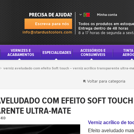
PRECISA DE AJUDA?
Minha conta
Escreva para nós
Todos os produtos em estoque
Entrega dentro de 48 horas
info@stardustcolors.com
8 a 17 horas de segunda a sext
VERNIZES E
ACESSÓRIOS E
TINTA
ESPECIALIDADES
ACABAMENTOS
CONSUMÍVEIS
AERÓ
>
verniz aveludado com efeito Soft touch – verniz acrílico transparente ultra-m
Voltar para categoria
AVELUDADO COM EFEITO SOFT TOUCH 
RENTE ULTRA-MATE
-K0
Verniz acrílico de t
Efeito aveludado mate