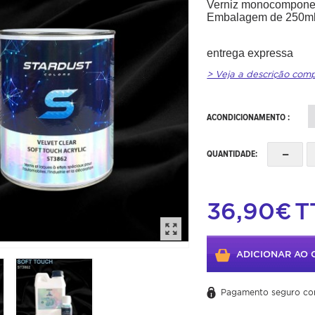
Verniz monocomponen
Embalagem de 250ml,
entrega expressa
> Veja a descrição com
ACONDICIONAMENTO :
-
QUANTIDADE:
36,90€
T
ADICIONAR AO 
Pagamento seguro co