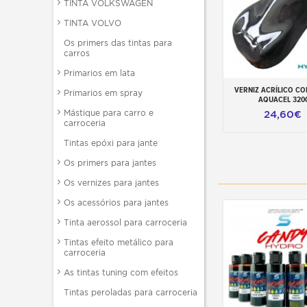
TINTA VOLKSWAGEN
TINTA VOLVO
Os primers das tintas para
carros
Primarios em lata
VERNIZ ACRÍLICO C
Adicionar ao carr
Primarios em spray
AQUACEL 320
Mástique para carro e
24,60€
carroceria
Tintas epóxi para jante
Os primers para jantes
Os vernizes para jantes
Os acessórios para jantes
Tinta aerossol para carroceria
Tintas efeito metálico para
carroceria
As tintas tuning com efeitos
Tintas peroladas para carroceria