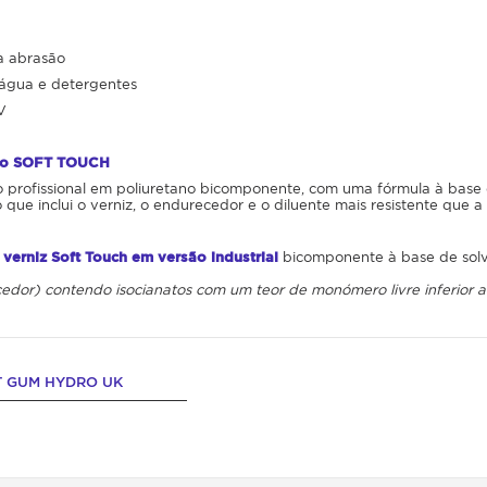
 à abrasão
 água e detergentes
V
ano SOFT TOUCH
o profissional em poliuretano bicomponente, com uma fórmula à base 
 que inclui o verniz, o endurecedor e o diluente mais resistente que 
o
verniz Soft Touch em versão industrial
bicomponente à base de sol
cedor)
contendo
isocianatos
com
um
teor
de
monómero
livre
inferior
a
T GUM HYDRO UK