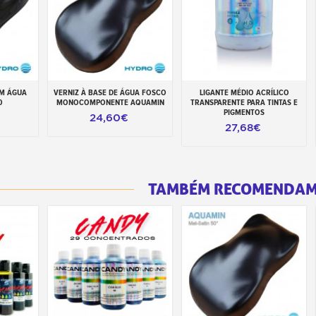
OM ÁGUA
VERNIZ À BASE DE ÁGUA FOSCO
LIGANTE MÉDIO ACRÍLICO
inho
Adicionar ao carrinho
Adicionar ao carrinho
0
MONOCOMPONENTE AQUAMIN
TRANSPARENTE PARA TINTAS E
PIGMENTOS
24,60€
27,68€
TAMBÉM RECOMENDA