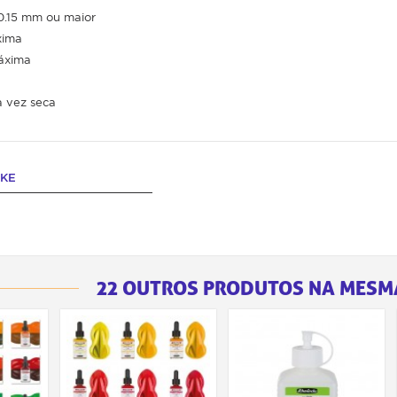
 0.15 mm ou maior
xima
áxima
 vez seca
CKE
22 OUTROS PRODUTOS NA MESM