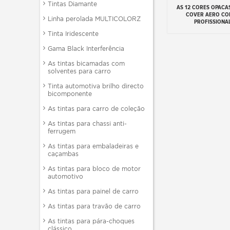
Tintas Diamante
AS 12 CORES OPACA
Adicionar ao carr
COVER AERO CO
Linha perolada MULTICOLORZ
PROFISSIONA
Tinta Iridescente
Gama Black Interferência
As tintas bicamadas com
solventes para carro
Tinta automotiva brilho directo
bicomponente
As tintas para carro de coleção
As tintas para chassi anti-
ferrugem
As tintas para embaladeiras e
caçambas
As tintas para bloco de motor
automotivo
As tintas para painel de carro
As tintas para travão de carro
As tintas para pára-choques
clássico