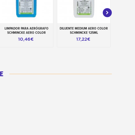
LIMPADOR PARA AERÓGRAFO
DILUENTE MEDIUM AERO COLOR
RETARDADO
Adicionar ao carrinho
Adicionar ao carrinho
Adiciona
SCHMINCKE AERO COLOR
SCHMINCKE 125ML
CORES 
10,46€
17,22€
E