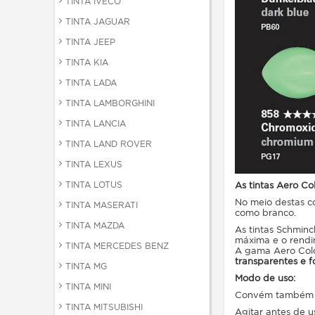
TINTA IVECO
TINTA JAGUAR
TINTA JEEP
TINTA KIA
TINTA LADA
TINTA LAMBORGHINI
TINTA LANCIA
TINTA LAND ROVER
TINTA LEXUS
TINTA LOTUS
As tintas Aero Co
No meio destas c
TINTA MASERATI
como branco.
TINTA MAZDA
As tintas Schminc
máxima e o rendi
TINTA MERCEDES BENZ
A gama Aero Colo
transparentes e 
TINTA MG
Modo de uso:
TINTA MINI
Convém também pa
TINTA MITSUBISHI
Agitar antes de u