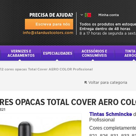
PRECISA DE AJUDA?
Minha conta
Escreva para nós
Todos os produtos em estoque
Entrega dentro de 48 horas
info@stardustcolors.com
8 a 17 horas de segunda a sext
VERNIZES E
ACESSÓRIOS E
TINTA
ESPECIALIDADES
ACABAMENTOS
CONSUMÍVEIS
AERÓ
12 cores opacas Total Cover AERO COLOR Profissional
Voltar para categoria
ORES OPACAS TOTAL COVER AERO CO
821
Tintas Schmincke
d
Profissional
Cores completamente