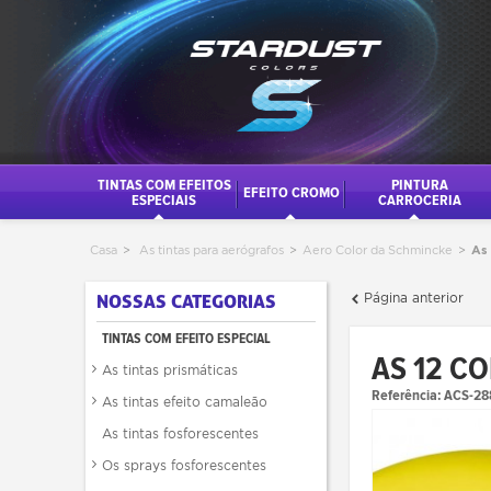
TINTAS COM EFEITOS
PINTURA
EFEITO CROMO
ESPECIAIS
CARROCERIA
Casa
>
As tintas para aerógrafos
>
Aero Color da Schmincke
>
As 
Página anterior
NOSSAS CATEGORIAS
TINTAS COM EFEITO ESPECIAL
AS 12 C
As tintas prismáticas
Referência:
ACS-28
As tintas efeito camaleão
As tintas fosforescentes
Os sprays fosforescentes