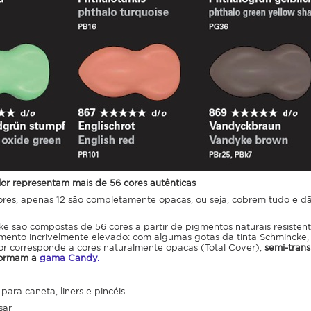
lor representam mais de 56 cores autênticas
ores, apenas 12 são completamente opacas, ou seja, cobrem tudo e dã
ke são compostas de 56 cores a partir de pigmentos naturais resisten
mento incrivelmente elevado: com algumas gotas da tinta Schmincke, 
r corresponde a cores naturalmente opacas (
Total Cover
),
semi-trans
formam a
gama Candy.
ra caneta, liners e pincéis
sar