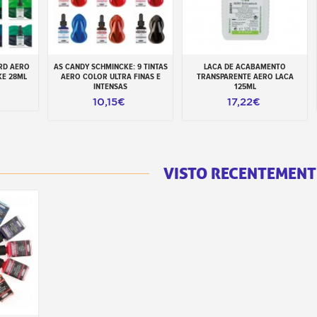
RD AERO
AS CANDY SCHMINCKE: 9 TINTAS
LACA DE ACABAMENTO
inho
Adicionar ao carrinho
Adicionar ao carrinho
KE 28ML
AERO COLOR ULTRA FINAS E
TRANSPARENTE AERO LACA
INTENSAS
125ML
10,15€
17,22€
VISTO RECENTEMENT