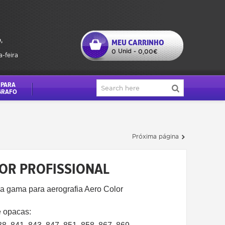
,
MEU CARRINHO
Unid
0
-
0,00€
a-feira
 PARA
GRAFO
Próxima página
LOR PROFISSIONAL
a gama para aerografia Aero Color
 opacas: