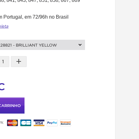
38, 841, 843, 847, 851, 858, 867, 869
 Portugal, em 72/96h no Brasil
pleta
28821 - BRILLIANT YELLOW
+
C
CARRINHO
m: