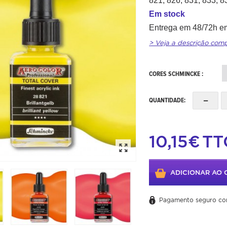
821, 826, 831, 833, 8
Em stock
Entrega em 48/72h em
> Veja a descrição com
CORES SCHMINCKE :
-
QUANTIDADE:
10,15€
TT
ADICIONAR AO 
Pagamento seguro co