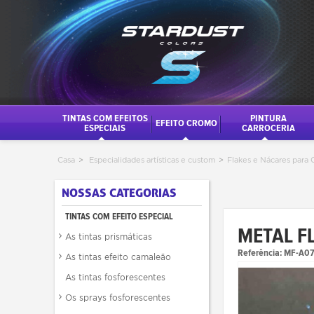
TINTAS COM EFEITOS
PINTURA
EFEITO CROMO
ESPECIAIS
CARROCERIA
Casa
>
Especialidades artísticas e custom
>
Flakes e Nácares para 
NOSSAS CATEGORIAS
TINTAS COM EFEITO ESPECIAL
METAL F
As tintas prismáticas
Referência:
MF-A07
As tintas efeito camaleão
As tintas fosforescentes
Os sprays fosforescentes