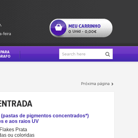
,
MEU CARRINHO
Unid
0
-
0,00€
a-feira
 PARA
GRAFO
Próxima página
CENTRADA
ia (pastas de pigmentos concentrados*)
es e aos raios UV
Flakes Prata
das ou coloridas