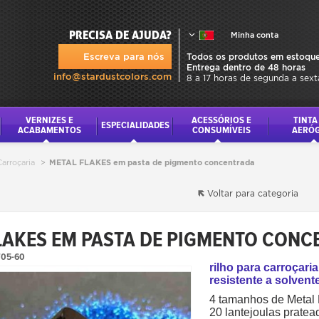
PRECISA DE AJUDA?
Minha conta
Escreva para nós
Todos os produtos em estoque
Entrega dentro de 48 horas
info@stardustcolors.com
8 a 17 horas de segunda a sext
VERNIZES E
ACESSÓRIOS E
TINTA
ESPECIALIDADES
ACABAMENTOS
CONSUMÍVEIS
AERÓ
Carroçaria
>
METAL FLAKES em pasta de pigmento concentrada
Voltar para categoria
LAKES EM PASTA DE PIGMENTO CON
05-60
rilho para carroçar
resistente a solvent
4 tamanhos de Metal 
20 lantejoulas pratea