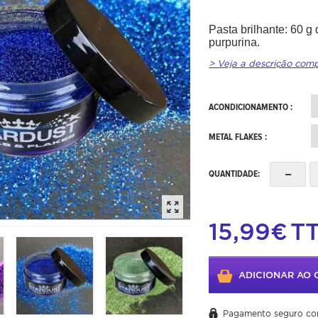
Pasta brilhante: 60 
purpurina.
> Veja a descrição com
ACONDICIONAMENTO :
METAL FLAKES :
-
QUANTIDADE:
15,99€
T
ADICIONAR AO 
Pagamento seguro co