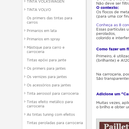
TINTA VOLKSWAGEN
Não deve ser filt
O contexto:
TINTA VOLVO
Os flocos de met
(para uma cor fin
Os primers das tintas para
carros
Conheça as 8 core
Essas partículas 
Primarios em lata
perolados,
colorido e interfe
Primarios em spray
Mástique para carro e
Como fazer um f
carroceria
Primeiro, é utili
Tintas epóxi para jante
(brilhante) e A1
Os primers para jantes
Na carroçaria, po
Os vernizes para jantes
São transparentes
Os acessórios para jantes
Tinta aerossol para carroceria
Adicione um "Can
Tintas efeito metálico para
Muitas vezes, apl
carroceria
o brilho e obter 
As tintas tuning com efeitos
Tintas peroladas para carroceria