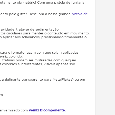
olutamente obrigatório! Com uma pistola de funilaria
mento pelo glitter. Descubra a nossa grande
pistola de
ravidade: trata-se de sedimentação.
ntos circulares para manter o conteúdo em movimento.
io aplicar aos solavancos, pressionando firmemente o
ssura e formato fazem com que sejam aplicadas
rniz colorido.
s ultrafinas podem ser misturadas com qualquer
 coloridos e interferentes, visíveis apenas sob
, aglutinante transparente para MetalFlakes) ou em
to.
r envernizado com
verniz bicomponente.