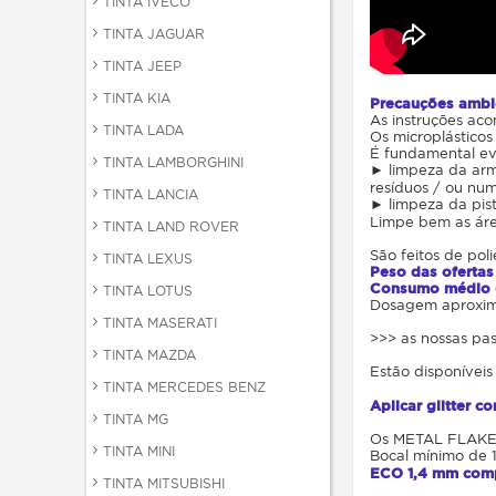
TINTA IVECO
TINTA JAGUAR
TINTA JEEP
TINTA KIA
Precauções ambie
As instruções ac
TINTA LADA
Os microplástic
É fundamental evi
TINTA LAMBORGHINI
► limpeza da arma
resíduos / ou num
TINTA LANCIA
► limpeza da pist
Limpe bem as área
TINTA LAND ROVER
São feitos de poli
TINTA LEXUS
Peso das ofertas
Consumo médio d
TINTA LOTUS
Dosagem aproximad
TINTA MASERATI
>>> as nossas pas
TINTA MAZDA
Estão disponíveis
TINTA MERCEDES BENZ
Aplicar glitter c
TINTA MG
Os METAL FLAKES 
TINTA MINI
Bocal mínimo de 
ECO 1,4 mm comp
TINTA MITSUBISHI