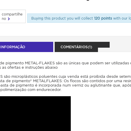
compartilhe
Buying this product you will collect
120 points
with our l
no
 INFORMAÇÃO
COMENTÁRIOS(1)
 de pigmento METAL-FLAKES são as únicas que podem ser utilizadas 
as ofertas e instruções abaixo
são microplásticos poluentes cuja venda está proibida desde sete
asta de pigmento* METALFLAKES: Os flocos são contidos por uma resin
A pasta de pigmento é incorporada num verniz ou aglutinante que, ap
r polimerização com endurecedor.