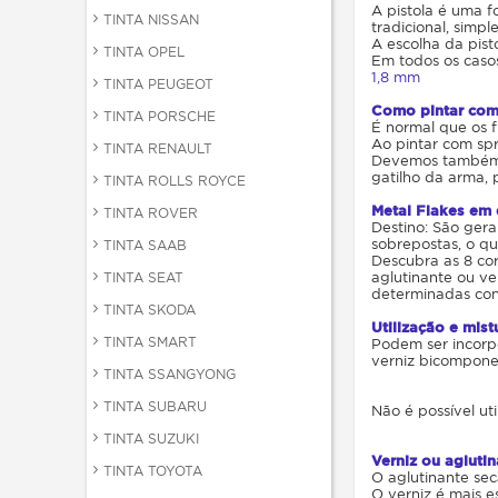
A pistola é uma f
TINTA NISSAN
tradicional, simp
A escolha da pist
TINTA OPEL
Em todos os casos
1,8 mm
TINTA PEUGEOT
Como pintar com
TINTA PORSCHE
É normal que os f
Ao pintar com sp
TINTA RENAULT
Devemos também ev
gatilho da arma,
TINTA ROLLS ROYCE
Metal Flakes em 
TINTA ROVER
Destino: São ger
sobrepostas, o qu
TINTA SAAB
Descubra as 8 cor
TINTA SEAT
aglutinante ou ver
determinadas con
TINTA SKODA
Utilização e mist
TINTA SMART
Podem ser incorpo
verniz bicompone
TINTA SSANGYONG
TINTA SUBARU
Não é possível ut
TINTA SUZUKI
Verniz ou aglutin
TINTA TOYOTA
O aglutinante se
O verniz é mais e