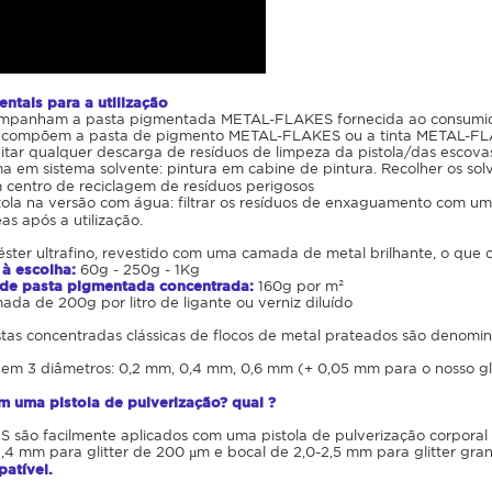
ntais para a utilização
ompanham a pasta pigmentada METAL-FLAKES fornecida ao consumidor
os compõem a pasta de pigmento METAL-FLAKES ou a tinta METAL-F
tar qualquer descarga de resíduos de limpeza da pistola/das escovas
 em sistema solvente: pintura em cabine de pintura. Recolher os sol
 centro de reciclagem de resíduos perigosos
ola na versão com água: filtrar os resíduos de enxaguamento com um f
s após a utilização.
éster ultrafino, revestido com uma camada de metal brilhante, o que os 
 à escolha:
60g - 250g - 1Kg
e pasta pigmentada concentrada:
160g por m²
a de 200g por litro de ligante ou verniz diluído
tas concentradas clássicas de flocos de metal prateados são denominad
 em 3 diâmetros: 0,2 mm, 0,4 mm, 0,6 mm (+ 0,05 mm para o nosso gli
om uma pistola de pulverização? qual ?
são facilmente aplicados com uma pistola de pulverização corporal
1,4 mm para glitter de 200 µm e bocal de 2,0-2,5 mm para glitter g
atível.