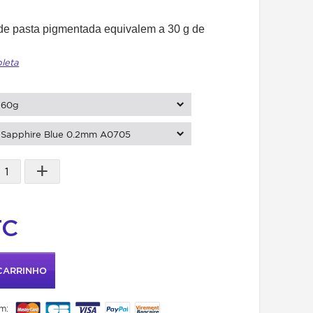
g de pasta pigmentada equivalem a 30 g de
pleta
60g
Sapphire Blue 0.2mm A0705
+
TC
CARRINHO
m: