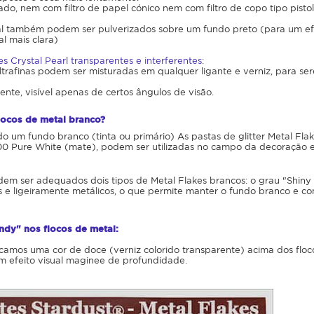
rado, nem com filtro de papel cónico nem com filtro de copo tipo pistol
al também podem ser pulverizados sobre um fundo preto (para um ef
al mais clara)
s Crystal Pearl transparentes e interferentes:
ultrafinas podem ser misturadas em qualquer ligante e verniz, para se
rente, visível apenas de certos ângulos de visão.
locos de metal branco?
zado um fundo branco (tinta ou primário) As pastas de glitter Metal F
200 Pure White (mate), podem ser utilizadas no campo da decoração 
dem ser adequados dois tipos de Metal Flakes brancos: o grau "Shiny
 e ligeiramente metálicos, o que permite manter o fundo branco e con
dy" nos flocos de metal:
icamos uma cor de doce (verniz colorido transparente) acima dos flocos 
um efeito visual maginee de profundidade.