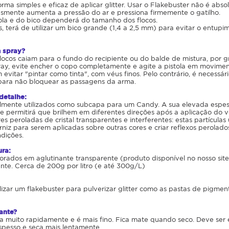
orma simples e eficaz de aplicar glitter. Usar o Flakebuster não é abs
lesmente aumenta a pressão do ar e pressiona firmemente o gatilho.
ola e do bico dependerá do tamanho dos flocos.
, terá de utilizar um bico grande (1,4 a 2,5 mm) para evitar o entupi
 spray?
locos caiam para o fundo do recipiente ou do balde de mistura, por g
ray, evite encher o copo completamente e agite a pistola em movime
itar "pintar como tinta", com véus finos. Pelo contrário, é necessár
 para não bloquear as passagens da arma.
detalhe:
almente utilizados como subcapa para um Candy. A sua elevada espe
e permitirá que brilhem em diferentes direções após a aplicação do ve
es peroladas de cristal transparentes e interferentes: estas partícula
niz para serem aplicadas sobre outras cores e criar reflexos perolados
dições.
ura:
rados em aglutinante transparente (produto disponível no nosso site
nte. Cerca de 200g por litro (e até 300g/L)
ilizar um flakebuster para pulverizar glitter como as pastas de pigmen
ante?
ca muito rapidamente e é mais fino. Fica mate quando seco. Deve se
spesso e seca mais lentamente.