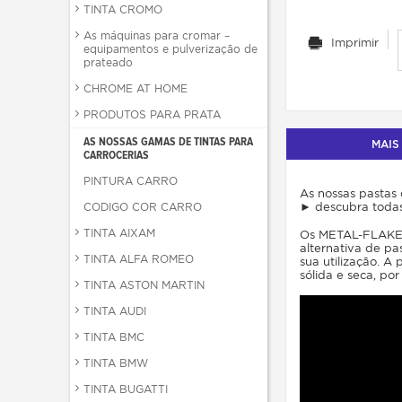
TINTA CROMO
As máquinas para cromar –
Imprimir
equipamentos e pulverização de
prateado
CHROME AT HOME
PRODUTOS PARA PRATA
AS NOSSAS GAMAS DE TINTAS PARA
MAIS
CARROCERIAS
PINTURA CARRO
As nossas pastas
CODIGO COR CARRO
► descubra todas 
TINTA AIXAM
Os METAL-FLAKES 
alternativa de p
TINTA ALFA ROMEO
sua utilização. 
sólida e seca, po
TINTA ASTON MARTIN
TINTA AUDI
TINTA BMC
TINTA BMW
TINTA BUGATTI