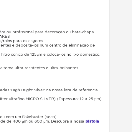
 ou profissional para decoração ou bate-chapa.
LAKES
/rolos para os esgotos.
ventes e depositá-los num centro de eliminação de
iltro cónico de 125µm e colocá-los no lixo doméstico.
torna ultra-resistentes e ultra-brilhantes.
as 'High Bright Silver' na nossa lista de referência
tter ultrafino MICRO SILVER) (Espessura: 12 a 25 µm)
 ou com um flakebuster (seco)
rande de 400 µm ou 600 µm. Descubra a nossa
pistola