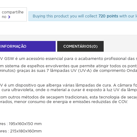
compartilhe
Buying this product you will collect
720 points
with our l
no
 INFORMAÇÃO
COMENTÁRIOS(0)
V GSW é um acessório essencial para o acabamento profissional das s
m sistema de espelhos envolventes que permite atingir todos os pon
minutos) graças às suas 7 lâmpadas UV (UV-A) de comprimento Ond
UV é um dispositivo que alberga várias lâmpadas de cura. A câmara 
 cura ultravioleta, onde o material a curar é exposto à luz UV da lâm
m outros métodos de secagem tradicionais, esta tecnologia de sec
rados, menor consumo de energia e emissões reduzidas de COV.
ores : 195x160x150 mm
ores : 215x180x160mm