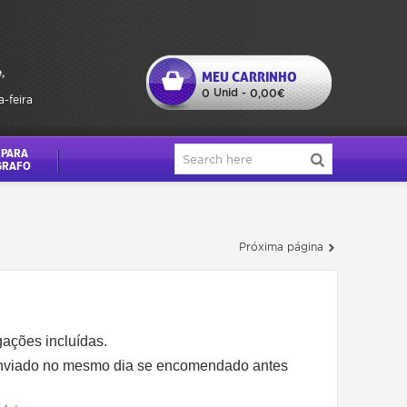
,
MEU CARRINHO
Unid
0
-
0,00€
a-feira
 PARA
GRAFO
Próxima página
gações incluídas.
enviado no mesmo dia se encomendado antes