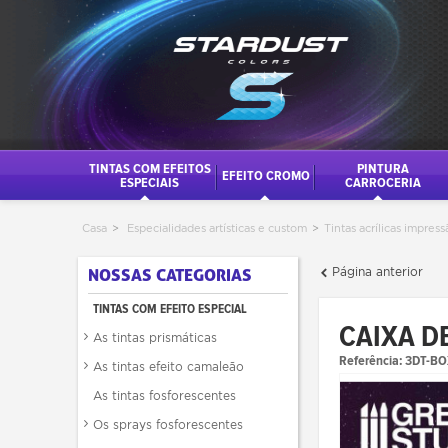
TINTAS COM EFEITOS
PINTURA
EFEITO CROMO
ESPECIAIS
CARROCERIA
Casa
>
Especialidades artísticas e custom
>
Tintas acrílicas impres
Página anterior
NOSSAS CATEGORIAS
TINTAS COM EFEITO ESPECIAL
CAIXA D
As tintas prismáticas
Referência:
3DT-B
As tintas efeito camaleão
As tintas fosforescentes
Os sprays fosforescentes