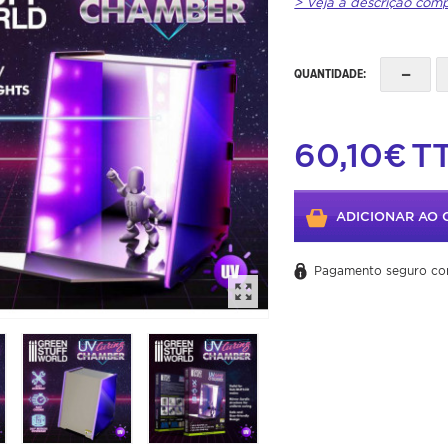
> Veja a descrição com
-
QUANTIDADE:
60,10€
T
ADICIONAR AO 
Pagamento seguro co