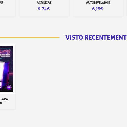
PU
ACRÍLICAS
AUTONIVELADOR
9,74€
6,15€
VISTO RECENTEMENT
 PARA
inho
3D