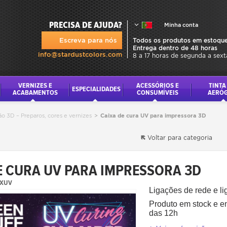
PRECISA DE AJUDA?
Minha conta
Escreva para nós
Todos os produtos em estoque
Entrega dentro de 48 horas
info@stardustcolors.com
8 a 17 horas de segunda a sext
VERNIZES E
ACESSÓRIOS E
TINTA
ESPECIALIDADES
ACABAMENTOS
CONSUMÍVEIS
AERÓ
são 3D – Preparos, cores e vernizes
>
Caixa de cura UV para impressora 3D
Voltar para categoria
E CURA UV PARA IMPRESSORA 3D
OXUV
Ligações de rede e li
Produto em stock e 
das 12h