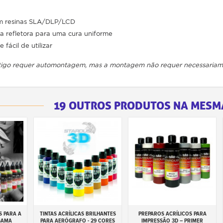
m resinas SLA/DLP/LCD
ica refletora para uma cura uniforme
 fácil de utilizar
rtigo requer automontagem, mas a montagem não requer necessariame
19 OUTROS PRODUTOS NA MESM
S PARA A
TINTAS ACRÍLICAS BRILHANTES
PREPAROS ACRÍLICOS PARA
inho
Adicionar ao carrinho
Adicionar ao carrinho
GAMA
PARA AERÓGRAFO - 29 CORES
IMPRESSÃO 3D – PRIMER