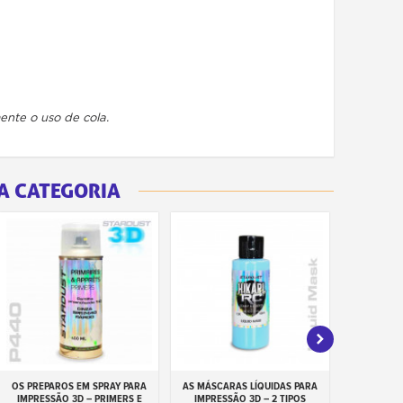
nte o uso de cola.
A CATEGORIA
OS PREPAROS EM SPRAY PARA
AS MÁSCARAS LÍQUIDAS PARA
VERNIZES
Adicionar ao carrinho
Adicionar ao carrinho
Adiciona
IMPRESSÃO 3D – PRIMERS E
IMPRESSÃO 3D – 2 TIPOS
IMPRES