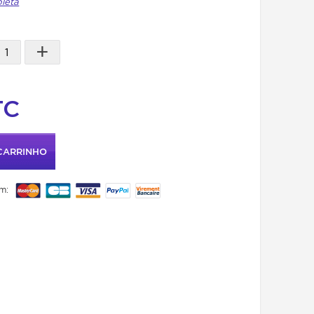
pleta
+
TC
CARRINHO
m: