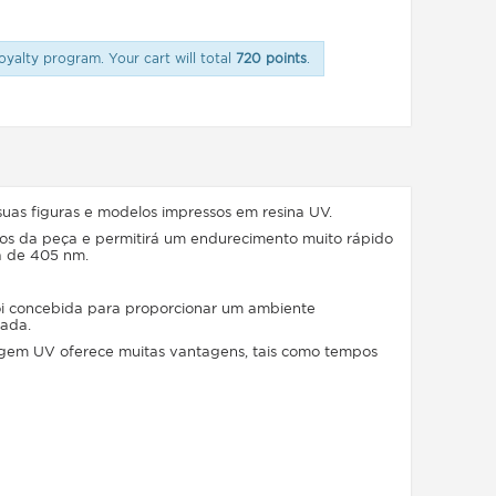
oyalty program. Your cart will total
720 points
.
uas figuras e modelos impressos em resina UV.
tos da peça e permitirá um endurecimento muito rápido
a de 405 nm.
foi concebida para proporcionar um ambiente
pada.
agem UV oferece muitas vantagens, tais como tempos