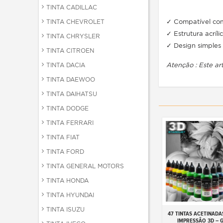
TINTA CADILLAC
✓ Compatível co
TINTA CHEVROLET
✓ Estrutura acríl
TINTA CHRYSLER
✓ Design simples e
TINTA CITROEN
Atenção : Este a
TINTA DACIA
TINTA DAEWOO
TINTA DAIHATSU
TINTA DODGE
TINTA FERRARI
TINTA FIAT
TINTA FORD
TINTA GENERAL MOTORS
TINTA HONDA
TINTA HYUNDAI
TINTA ISUZU
47 TINTAS ACETINADA
Adicionar ao carr
IMPRESSÃO 3D – 