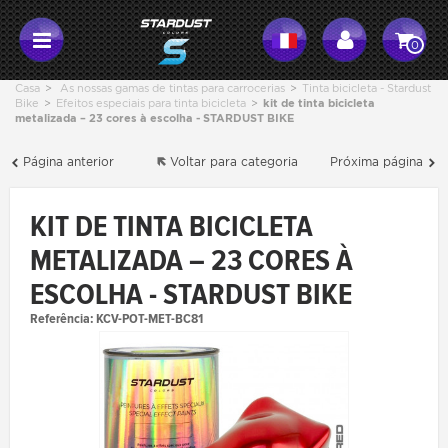
0
Casa
>
As nossas gamas de tintas para carrocerias
>
Tinta bicicleta - Stardust
Bike
>
Efeitos especiais para tinta bicicleta
>
kit de tinta bicicleta
metalizada – 23 cores à escolha - STARDUST BIKE
Página anterior
Voltar para categoria
Próxima página
KIT DE TINTA BICICLETA
METALIZADA – 23 CORES À
ESCOLHA - STARDUST BIKE
Referência:
KCV-POT-MET-BC81