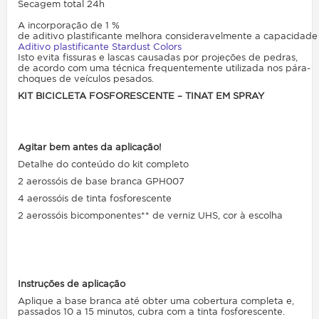
Secagem total 24h
A
incorporação
de 1 %
de
aditivo
plastificante
melhora
consideravelmente
a
capacidade
Aditivo
plastificante
Stardust
Colors
Isto
evita
fissuras
e
lascas
causadas
por
projeções
de
pedras,
de
acordo
com
uma
técnica
frequentemente
utilizada
nos
pára-
choques
de
veículos
pesados.
KIT BICICLETA FOSFORESCENTE – TINAT EM SPRAY
Agitar bem antes da aplicação!
Detalhe do conteúdo do kit completo
2 aerossóis de base branca GPH007
4 aerossóis de tinta fosforescente
2 aerossóis bicomponentes** de verniz UHS, cor à escolha
Instruções de aplicação
Aplique a base branca até obter uma cobertura completa e,
passados 10 a 15 minutos, cubra com a tinta fosforescente.