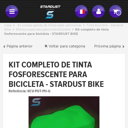
0
Casa
>
As nossas gamas de tintas para carrocerias
>
Tinta bicicleta - Stardust
Bike
>
Efeitos especiais para tinta bicicleta
>
Kit completo de tinta
fosforescente para bicicleta - STARDUST BIKE
Página anterior
Voltar para categoria
Próxima página
KIT COMPLETO DE TINTA
FOSFORESCENTE PARA
BICICLETA - STARDUST BIKE
Referência:
KCV-POT-PH-G