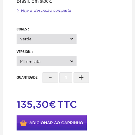
Brasil. Em stock.
> Veja a descrição completa
CORES :
Verde
VERSION. :
Kit em lata
-
+
QUANTIDADE:
135,30€
TTC
ADICIONAR AO CARRINHO